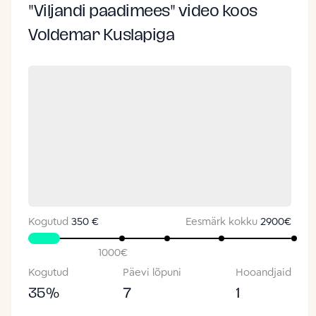
"Viljandi paadimees" video koos
Voldemar Kuslapiga
Kogutud
350 €
Eesmärk kokku
2900
€
1000
€
Kogutud
Päevi lõpuni
Hooandjaid
35
%
7
1