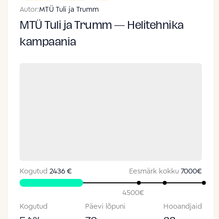
Autor:
MTÜ Tuli ja Trumm
MTÜ Tuli ja Trumm — Helitehnika
kampaania
Kogutud
2436 €
Eesmärk kokku
7000
€
4500
€
Kogutud
Päevi lõpuni
Hooandjaid