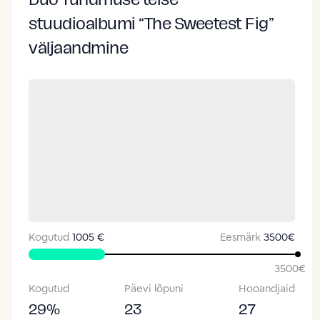
Duo Tundmuse teise
stuudioalbumi “The Sweetest Fig”
väljaandmine
Kogutud
1005 €
Eesmärk
3500
€
3500
€
Kogutud
Päevi lõpuni
Hooandjaid
29
%
23
27