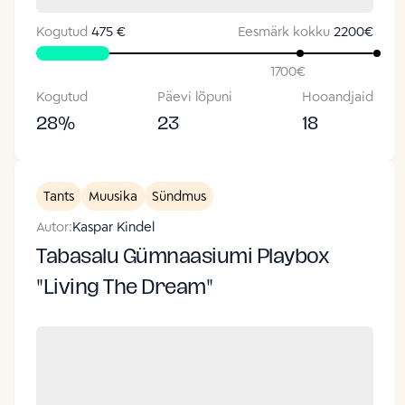
Kogutud
475 €
Eesmärk kokku
2200
€
1700
€
Kogutud
Päevi lõpuni
Hooandjaid
28
%
23
18
Tants
Muusika
Sündmus
Autor:
Kaspar Kindel
Tabasalu Gümnaasiumi Playbox
"Living The Dream"