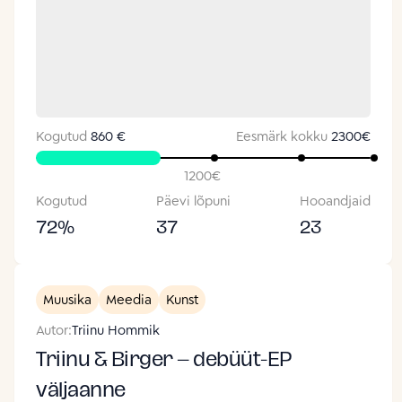
Kogutud
860 €
Eesmärk kokku
2300
€
1200
€
Kogutud
Päevi lõpuni
Hooandjaid
72
%
37
23
Muusika
Meedia
Kunst
Autor:
Triinu Hommik
Triinu & Birger – debüüt-EP
väljaanne