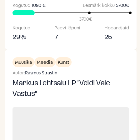
Kogutud
1080 €
Eesmärk kokku
5700
€
3700
€
Kogutud
Päevi lõpuni
Hooandjaid
29
%
7
25
Muusika
Meedia
Kunst
Autor:
Rasmus Strastin
Markus Lehtsalu LP "Veidi Vale
Vastus"