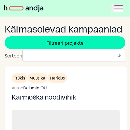
Käimasolevad kampaaniad
Filtreeri projekte
Sorteeri
Trükis
Muusika
Haridus
Autor:
Delumin OÜ
Karmoška noodivihik