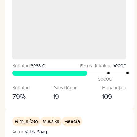
Kogutud
3938 €
Eesmärk kokku
6000
€
5000
€
Kogutud
Päevi lõpuni
Hooandjaid
79
%
19
109
Film ja foto
Muusika
Meedia
Autor:
Kalev Saag