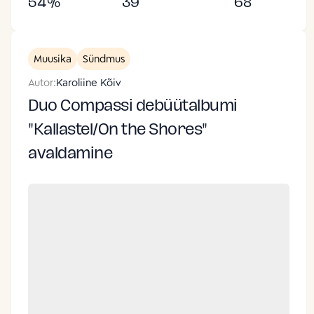
54
%
39
68
Muusika
Sündmus
Autor:
Karoliine Kõiv
Duo Compassi debüütalbumi
"Kallastel/On the Shores"
avaldamine