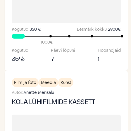
Kogutud
350 €
Eesmärk kokku
2900
€
1000
€
Kogutud
Päevi lõpuni
Hooandjaid
35
%
7
1
Film ja foto
Meedia
Kunst
Autor:
Anette Merisalu
KOLA LÜHIFILMIDE KASSETT