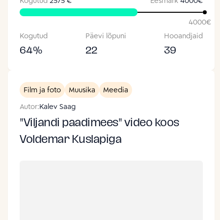
Kogutud
2575 €
Eesmärk
4000
€
4000
€
Kogutud
Päevi lõpuni
Hooandjaid
64
%
22
39
Film ja foto
Muusika
Meedia
Autor:
Kalev Saag
"Viljandi paadimees" video koos
Voldemar Kuslapiga