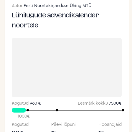
Autor:
Eesti Noortekirjanduse Ühing MTÜ
Lühilugude advendikalender
noortele
Kogutud
960 €
Eesmärk kokku
7500
€
1000
€
Kogutud
Päevi lõpuni
Hooandjaid