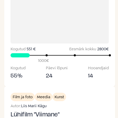
Kogutud
551 €
Eesmärk kokku
2800
€
1000
€
Kogutud
Päevi lõpuni
Hooandjaid
55
%
24
14
Film ja foto
Meedia
Kunst
Autor:
Liis Marii Kägu
Lühifilm "Viimane"