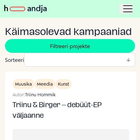
Käimasolevad kampaaniad
Filtreeri projekte
Sorteeri
Muusika
Meedia
Kunst
Autor:
Triinu Hommik
Triinu & Birger – debüüt-EP
väljaanne