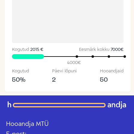
Kogutud
2015 €
Eesmärk kokku
7000
€
4000
€
Kogutud
Päevi lõpuni
Hooandjaid
50
%
2
50
Hooandja MTÜ
E-post: