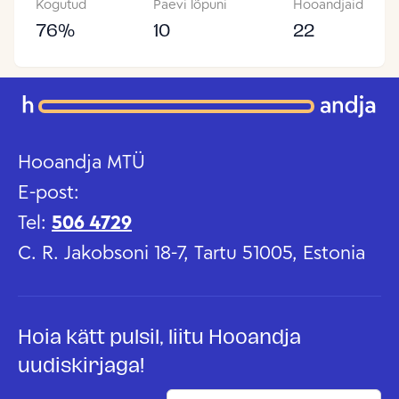
Kogutud
Päevi lõpuni
Hooandjaid
76
%
10
22
Hooandja MTÜ
E-post:
Tel:
506 4729
C. R. Jakobsoni 18-7, Tartu 51005, Estonia
Hoia kätt pulsil, liitu Hooandja
uudiskirjaga!