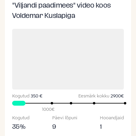
"Viljandi paadimees" video koos
Voldemar Kuslapiga
Kogutud
350 €
Eesmärk kokku
2900
€
1000
€
Kogutud
Päevi lõpuni
Hooandjaid
35
%
9
1