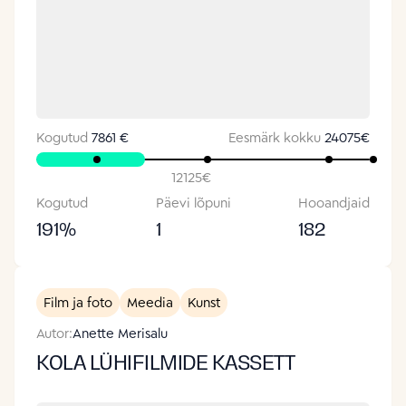
Kogutud
7861 €
Eesmärk kokku
24075
€
12125
€
Kogutud
Päevi lõpuni
Hooandjaid
191
%
1
182
Film ja foto
Meedia
Kunst
Autor:
Anette Merisalu
KOLA LÜHIFILMIDE KASSETT