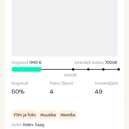
Kogutud
1990 €
Eesmärk kokku
7000
€
4000
€
Kogutud
Päevi lõpuni
Hooandjaid
50
%
4
49
Film ja foto
Muusika
Meedia
Autor:
Kalev Saag