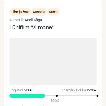
Film ja foto
Meedia
Kunst
Autor:
Liis Marii Kägu
Lühifilm "Viimane"
Kogutud
610 €
Eesmärk kokku
1500
€
800
€