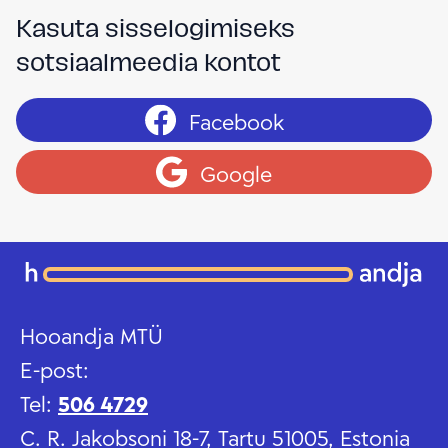
Kasuta sisselogimiseks
sotsiaalmeedia kontot
Facebook
Google
Hooandja MTÜ
E-post:
Tel:
506 4729
C. R. Jakobsoni 18-7, Tartu 51005, Estonia