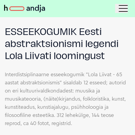
ESSEEKOGUMIK Eesti
abstraktsionismi legendi
Lola Liivati loomingust
Interdistsiplinaarne esseekogumik "Lola Liivat - 65
aastat abstraktsionismis" sisaldab 12 esseed; autorid
on eri kultuurivaldkondadest: muusika ja
muusikateooria, (näite)kirjandus, folkloristika, kunst,
kunstiteadus, kunstiajalugu, psühholoogia ja
filosoofiline esteetika. 312 lehekülge, 144 teose
reprod, ca 40 fotot, registrid.