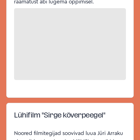
raamatust abi lugema õppimisel.
Lühifilm "Sirge kõverpeegel"
Noored filmitegijad soovivad luua Jüri Arraku