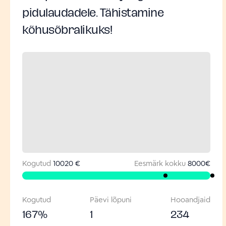
pidulaudadele. Tähistamine
kõhusõbralikuks!
Kogutud
10020 €
Eesmärk kokku
8000
€
Kogutud
Päevi lõpuni
Hooandjaid
167
%
1
234