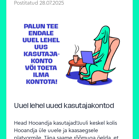
Postitatud
28.07.2025
Uuel lehel uued kasutajakontod
Head Hooandja kasutajad!Juuli keskel kolis 
Hooandja üle uuele ja kaasaegsele 
platvormile. Täna saame rõõmuga öelda, et 