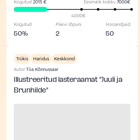
Kogutud
2015 €
Eesmärk kokku
7000
€
4000
€
Kogutud
Päevi lõpuni
Hooandjaid
50
%
2
50
Trükis
Haridus
Keskkond
Autor:
Tiia Kõnnussaar
Illustreeritud lasteraamat "Juuli ja
Brunhilde"