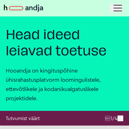
Head ideed
leiavad toetuse
Hooandja on kingituspõhine
ühisrahastusplatvorm loomingulistele,
ettevõtlikele ja kodanikualgatuslikele
projektidele.
Tutvumist väärt
1
/
4