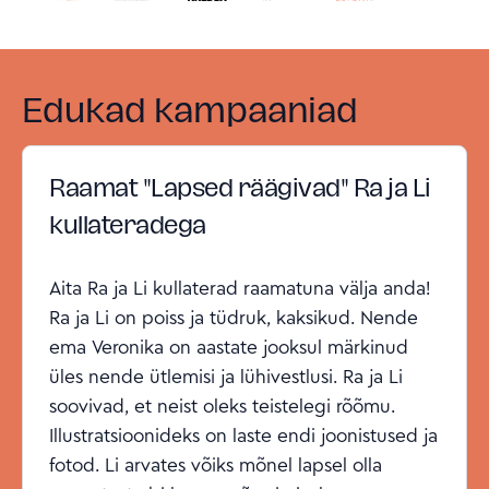
Edukad kampaaniad
Raamat "Lapsed räägivad" Ra ja Li
kullateradega
Aita Ra ja Li kullaterad raamatuna välja anda!
Ra ja Li on poiss ja tüdruk, kaksikud. Nende
ema Veronika on aastate jooksul märkinud
üles nende ütlemisi ja lühivestlusi. Ra ja Li
soovivad, et neist oleks teistelegi rõõmu.
Illustratsioonideks on laste endi joonistused ja
fotod. Li arvates võiks mõnel lapsel olla