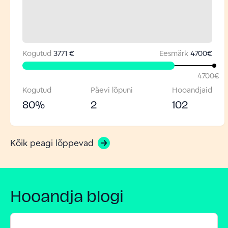
Kogutud
3771 €
Eesmärk
4700
€
4700
€
Kogutud
Päevi lõpuni
Hooandjaid
80
%
2
102
Kõik peagi lõppevad
Hooandja blogi