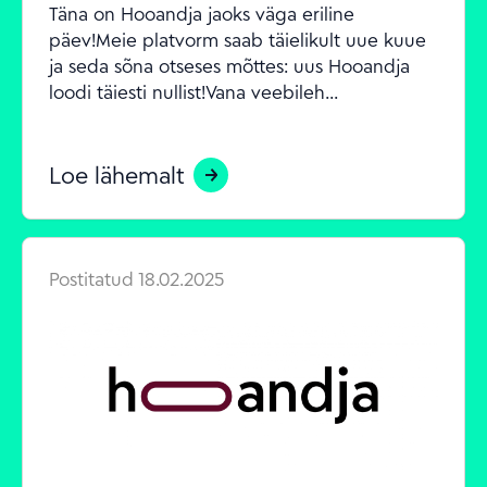
Täna on Hooandja jaoks väga eriline 
päev!Meie platvorm saab täielikult uue kuue 
ja seda sõna otseses mõttes: uus Hooandja 
loodi täiesti nullist!Vana veebileh...
Loe lähemalt
Postitatud
18.02.2025