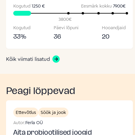
Kogutud
1250 €
Eesmärk kokku
7900
€
3800
€
Kogutud
Päevi lõpuni
Hooandjaid
33
%
36
20
Kõik viimati lisatud
Peagi lõppevad
Ettevõtlus
Söök ja jook
Autor:
Ferla OÜ
Aita probiootilised joogid