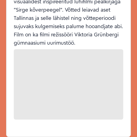
visuaalidest inspireeritud lühifilmi pealkirjaga
"Sirge kõverpeegel". Võtted leiavad aset
Tallinnas ja selle lähistel ning võtteperioodi
sujuvaks kulgemiseks palume hooandjate abi.
Film on ka filmi režissööri Viktoria Grünbergi
gümnaasiumi uurimustöö.