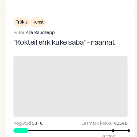
Trükis
Kunst
Autor:
Alla Raudsepp
"Kokteil ehk kuke saba" - raamat
Kogutud
531 €
Eesmärk kokku
4054
€
3499
€