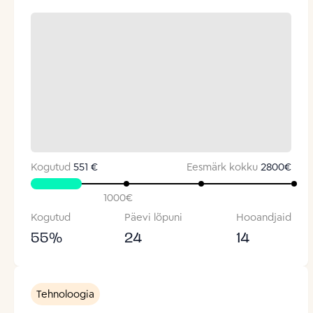
Kogutud
551 €
Eesmärk kokku
2800
€
1000
€
Kogutud
Päevi lõpuni
Hooandjaid
55
%
24
14
Tehnoloogia