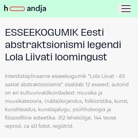
ESSEEKOGUMIK Eesti
abstraktsionismi legendi
Lola Liivati loomingust
Interdistsiplinaarne esseekogumik "Lola Liivat - 65
aastat abstraktsionismis" sisaldab 12 esseed; autorid
on eri kultuurivaldkondadest: muusika ja
muusikateooria, (näite)kirjandus, folkloristika, kunst,
kunstiteadus, kunstiajalugu, psühholoogia ja
filosoofiline esteetika. 312 lehekülge, 144 teose
reprod, ca 40 fotot, registrid.