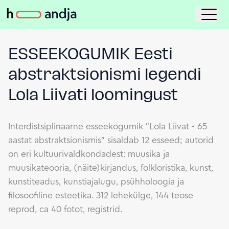
ESSEEKOGUMIK Eesti
abstraktsionismi legendi
Lola Liivati loomingust
Interdistsiplinaarne esseekogumik "Lola Liivat - 65
aastat abstraktsionismis" sisaldab 12 esseed; autorid
on eri kultuurivaldkondadest: muusika ja
muusikateooria, (näite)kirjandus, folkloristika, kunst,
kunstiteadus, kunstiajalugu, psühholoogia ja
filosoofiline esteetika. 312 lehekülge, 144 teose
reprod, ca 40 fotot, registrid.