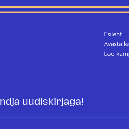
Esileht
Avasta k
Loo kam
oandja uudiskirjaga!