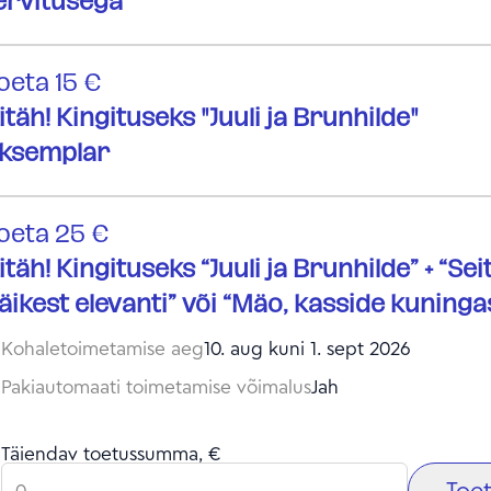
ervitusega
oeta 15 €
itäh! Kingituseks "Juuli ja Brunhilde"
ksemplar
oeta 25 €
itäh! Kingituseks “Juuli ja Brunhilde” + “Sei
äikest elevanti” või “Mäo, kasside kuningas
Kohaletoimetamise aeg
10. aug kuni 1. sept 2026
Pakiautomaati toimetamise võimalus
Jah
Täiendav toetussumma, €
Toe