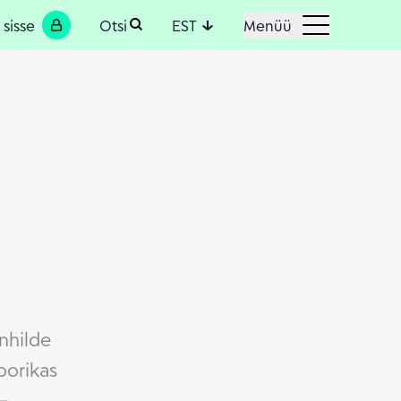
 sisse
Otsi
EST
Menüü
unhilde
oorikas
–