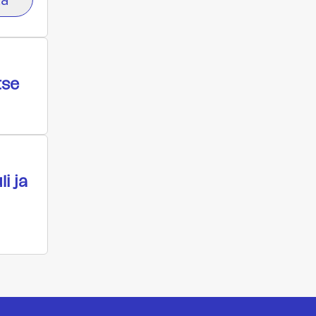
tse
i ja