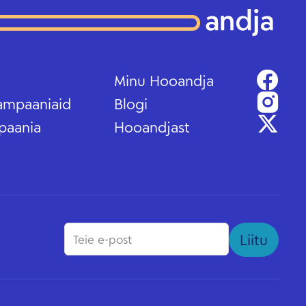
Minu Hooandja
ampaaniaid
Blogi
paania
Hooandjast
Liitu