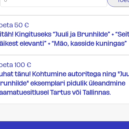
oeta 50 €
itäh! Kingituseks “Juuli ja Brunhilde” + “Sei
äikest elevanti” + “Mäo, kasside kuningas”
oeta 100 €
uhat tänu! Kohtumine autoritega ning "Juul
runhilde" eksemplari pidulik üleandmine
aamatuesitlusel Tartus või Tallinnas.