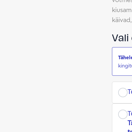
kiusami
käivad,
Vali
Tähel
kingi
T
T
T