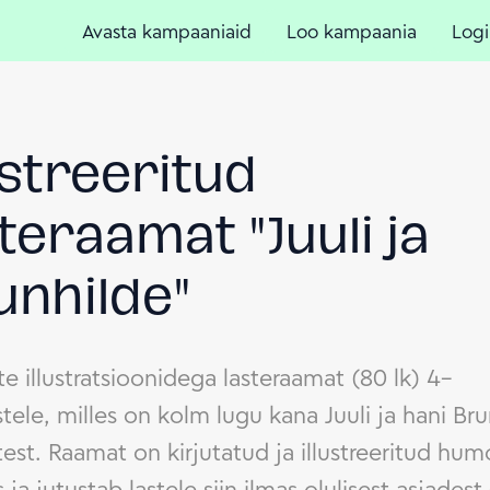
Avasta kampaaniaid
Loo kampaania
Logi
ustreeritud
teraamat "Juuli ja
unhilde"
ste illustratsioonidega lasteraamat (80 lk) 4–
tele, milles on kolm lugu kana Juuli ja hani Br
test. Raamat on kirjutatud ja illustreeritud hum
ja jutustab lastele siin ilmas olulisest asjadest 