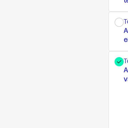
t
T
A
e
T
A
v