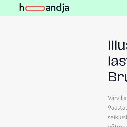
Ill
las
Br
Värvili
9aastas
seiklus
võtmes 