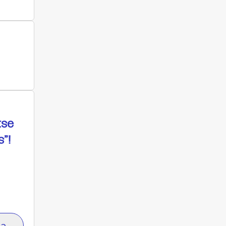
tse
”!
ta