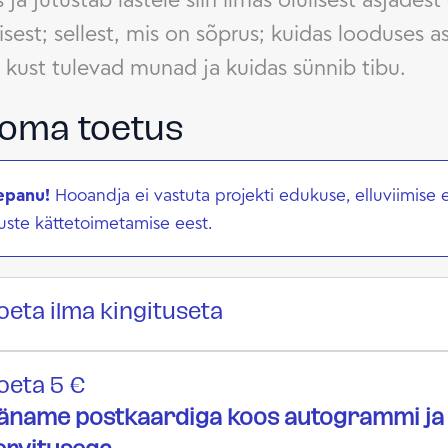
sest; sellest, mis on sõprus; kuidas looduses a
 kust tulevad munad ja kuidas sünnib tibu.
 oma toetus
epanu!
Hooandja ei vastuta projekti edukuse, elluviimise 
tuste kättetoimetamise eest.
oeta ilma kingituseta
oeta 5 €
äname postkaardiga koos autogrammi ja