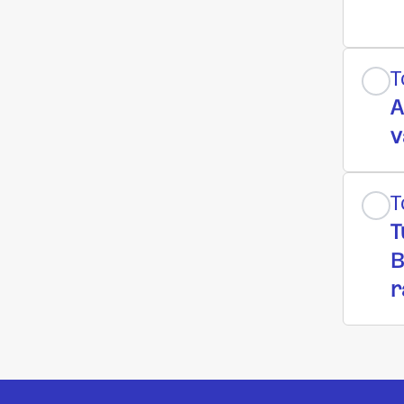
T
A
v
T
T
B
r