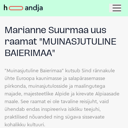
Marianne Suurmaa uus
raamat "MUINASJUTULINE
BAIERIMAA"
"Muinasjutuline Baierimaa" kutsub Sind rännakule
ühte Euroopa kaunimasse ja salapärasemasse
piirkonda, muinasjutulosside ja maalingutega
majade, majesteetlike Alpide ja kirevate Alpiaasade
maale. See raamat ei ole tavaline reisijuht, vaid
ühendab endas inspireeriva isikliku teejuhi,
praktilised nõuanded ning sügava sissevaate
kohalikku kultuuri.