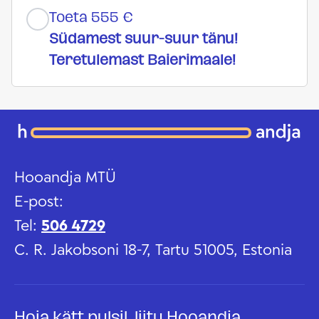
Toeta 555 €
Südamest suur-suur tänu!
Teretulemast Baierimaale!
Hooandja MTÜ
E-post:
Tel:
506 4729
C. R. Jakobsoni 18-7, Tartu 51005, Estonia
Hoia kätt pulsil, liitu Hooandja