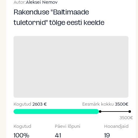
Autor:
Aleksei Nemov
Rakenduse "Baltimaade
tuletornid" tõlge eesti keelde
Kogutud
2603 €
Eesmärk kokku
3500
€
3500
€
Kogutud
Päevi lõpuni
Hooandjaid
100
%
41
19