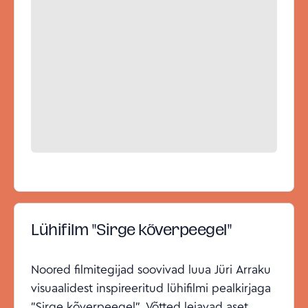
Lühifilm "Sirge kõverpeegel"
Noored filmitegijad soovivad luua Jüri Arraku
visuaalidest inspireeritud lühifilmi pealkirjaga
"Sirge kõverpeegel". Võtted leiavad aset