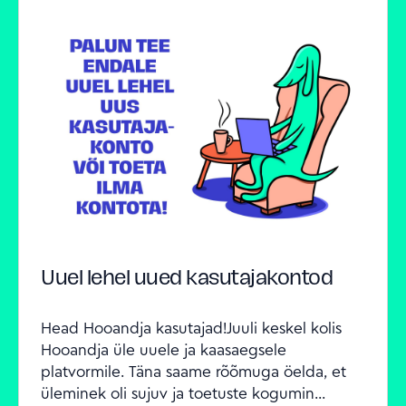
Uuel lehel uued kasutajakontod
Head Hooandja kasutajad!Juuli keskel kolis 
Hooandja üle uuele ja kaasaegsele 
platvormile. Täna saame rõõmuga öelda, et 
üleminek oli sujuv ja toetuste kogumin...