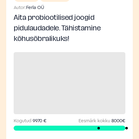
Autor:
Ferla OÜ
Aita probiootilised joogid
pidulaudadele. Tähistamine
kõhusõbralikuks!
Kogutud
9970 €
Eesmärk kokku
8000
€