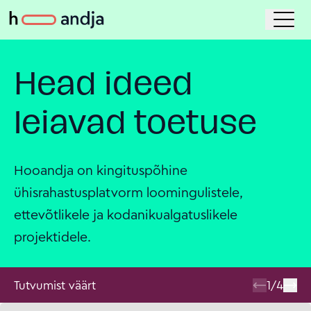
Head ideed
leiavad toetuse
Hooandja on kingituspõhine
ühisrahastusplatvorm loomingulistele,
ettevõtlikele ja kodanikualgatuslikele
projektidele.
Tutvumist väärt
1
/
4