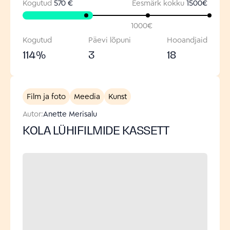
Kogutud
570 €
Eesmärk kokku
1500
€
1000
€
Kogutud
Päevi lõpuni
Hooandjaid
114
%
3
18
Film ja foto
Meedia
Kunst
Autor:
Anette Merisalu
KOLA LÜHIFILMIDE KASSETT