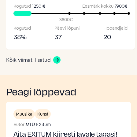
Kogutud
1250 €
Eesmärk kokku
7900
€
3800
€
Kogutud
Päevi lõpuni
Hooandjaid
33
%
37
20
Kõik viimati lisatud
Peagi lõppevad
Muusika
Kunst
Autor:
MTÜ EXitum
Aita EXITUM kiiresti lavale tagasi!