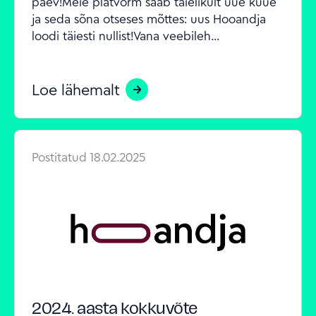
päev!Meie platvorm saab täielikult uue kuue 
ja seda sõna otseses mõttes: uus Hooandja 
loodi täiesti nullist!Vana veebileh...
Loe lähemalt
Postitatud
18.02.2025
2024. aasta kokkuvõte