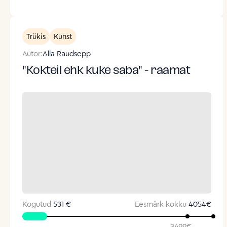
Trükis
Kunst
Autor:
Alla Raudsepp
"Kokteil ehk kuke saba" - raamat
Kogutud
531 €
Eesmärk kokku
4054
€
3499
€