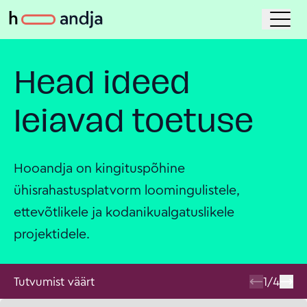
Head ideed
leiavad toetuse
Hooandja on kingituspõhine
ühisrahastusplatvorm loomingulistele,
ettevõtlikele ja kodanikualgatuslikele
projektidele.
Tutvumist väärt
1
/
4