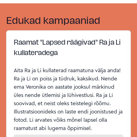
Edukad kampaaniad
Raamat "Lapsed räägivad" Ra ja Li
kullateradega
Aita Ra ja Li kullaterad raamatuna välja anda!
Ra ja Li on poiss ja tüdruk, kaksikud. Nende
ema Veronika on aastate jooksul märkinud
üles nende ütlemisi ja lühivestlusi. Ra ja Li
soovivad, et neist oleks teistelegi rõõmu.
Illustratsioonideks on laste endi joonistused ja
fotod. Li arvates võiks mõnel lapsel olla
raamatust abi lugema õppimisel.