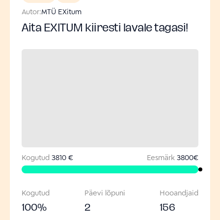
Autor:
MTÜ EXitum
Aita EXITUM kiiresti lavale tagasi!
Kogutud
3810 €
Eesmärk
3800
€
Kogutud
Päevi lõpuni
Hooandjaid
100
%
2
156