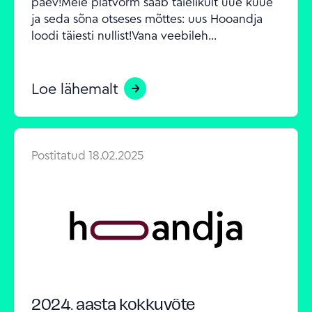
päev!Meie platvorm saab täielikult uue kuue 
ja seda sõna otseses mõttes: uus Hooandja 
loodi täiesti nullist!Vana veebileh...
Loe lähemalt
Postitatud
18.02.2025
2024. aasta kokkuvõte