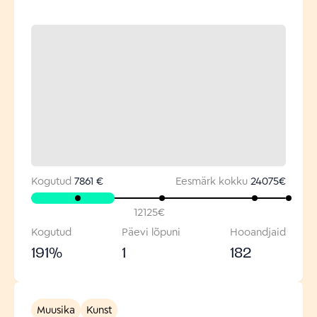
Kogutud
7861 €
Eesmärk kokku
24075
€
12125
€
Kogutud
Päevi lõpuni
Hooandjaid
191
%
1
182
Muusika
Kunst