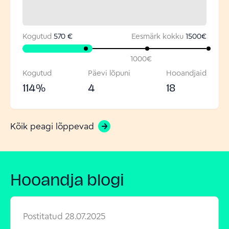
Kogutud
570 €
Eesmärk kokku
1500
€
1000
€
Kogutud
Päevi lõpuni
Hooandjaid
114
%
4
18
Kõik peagi lõppevad
Hooandja blogi
Postitatud
28.07.2025