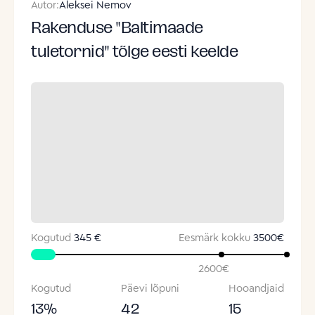
Autor:
Aleksei Nemov
Rakenduse "Baltimaade
tuletornid" tõlge eesti keelde
Kogutud
345 €
Eesmärk kokku
3500
€
2600
€
Kogutud
Päevi lõpuni
Hooandjaid
13
%
42
15