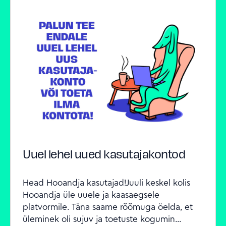
Uuel lehel uued kasutajakontod
Head Hooandja kasutajad!Juuli keskel kolis 
Hooandja üle uuele ja kaasaegsele 
platvormile. Täna saame rõõmuga öelda, et 
üleminek oli sujuv ja toetuste kogumin...