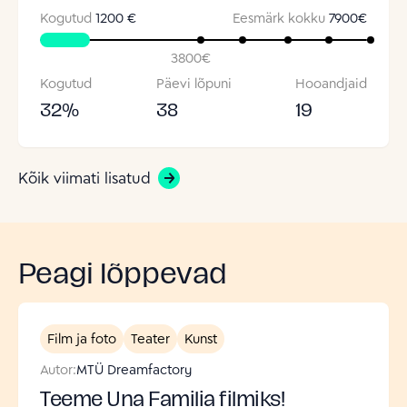
Kogutud
1200 €
Eesmärk kokku
7900
€
3800
€
Kogutud
Päevi lõpuni
Hooandjaid
32
%
38
19
Kõik viimati lisatud
Peagi lõppevad
Film ja foto
Teater
Kunst
Autor:
MTÜ Dreamfactory
Teeme Una Familia filmiks!