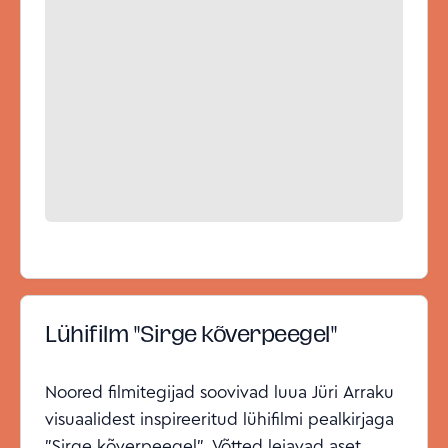
Lühifilm "Sirge kõverpeegel"
Noored filmitegijad soovivad luua Jüri Arraku
visuaalidest inspireeritud lühifilmi pealkirjaga
"Sirge kõverpeegel". Võtted leiavad aset