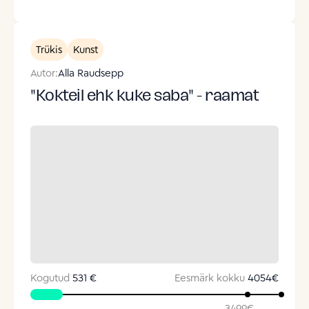
Trükis
Kunst
Autor:
Alla Raudsepp
"Kokteil ehk kuke saba" - raamat
Kogutud
531 €
Eesmärk kokku
4054
€
3499
€