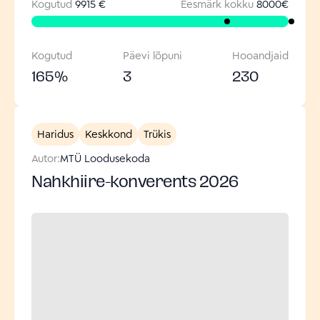
Kogutud
9915 €
Eesmärk kokku
8000
€
Kogutud
Päevi lõpuni
Hooandjaid
165
%
3
230
Haridus
Keskkond
Trükis
Autor:
MTÜ Loodusekoda
Nahkhiire-konverents 2026