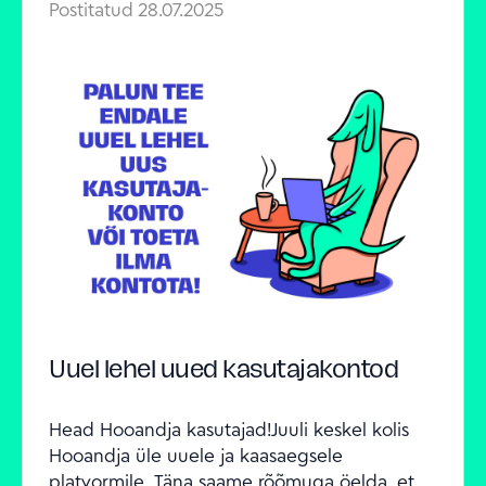
Postitatud
28.07.2025
Uuel lehel uued kasutajakontod
Head Hooandja kasutajad!Juuli keskel kolis 
Hooandja üle uuele ja kaasaegsele 
platvormile. Täna saame rõõmuga öelda, et 