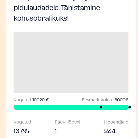
pidulaudadele. Tähistamine
kõhusõbralikuks!
Kogutud
10020 €
Eesmärk kokku
8000
€
Kogutud
Päevi lõpuni
Hooandjaid
167
%
1
234