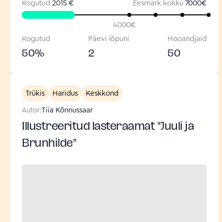
Kogutud
2015 €
Eesmärk kokku
7000
€
4000
€
Kogutud
Päevi lõpuni
Hooandjaid
50
%
2
50
Trükis
Haridus
Keskkond
Autor:
Tiia Kõnnussaar
Illustreeritud lasteraamat "Juuli ja
Brunhilde"