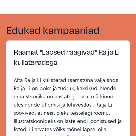
Edukad kampaaniad
Raamat "Lapsed räägivad" Ra ja Li
kullateradega
Aita Ra ja Li kullaterad raamatuna välja anda!
Ra ja Li on poiss ja tüdruk, kaksikud. Nende
ema Veronika on aastate jooksul märkinud
üles nende ütlemisi ja lühivestlusi. Ra ja Li
soovivad, et neist oleks teistelegi rõõmu.
Illustratsioonideks on laste endi joonistused ja
fotod. Li arvates võiks mõnel lapsel olla