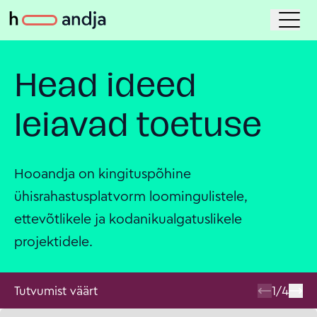
Head ideed
leiavad toetuse
Hooandja on kingituspõhine
ühisrahastusplatvorm loomingulistele,
ettevõtlikele ja kodanikualgatuslikele
projektidele.
Tutvumist väärt
1
/
4