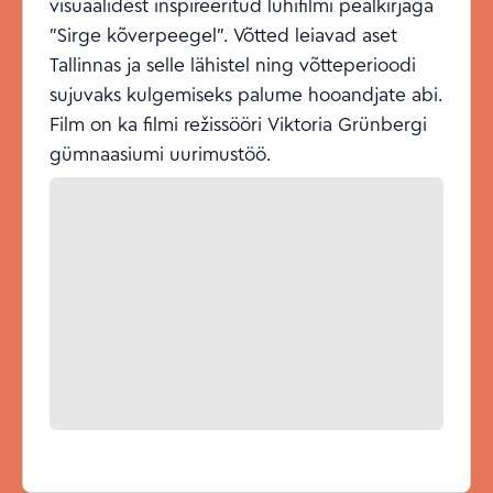
visuaalidest inspireeritud lühifilmi pealkirjaga
"Sirge kõverpeegel". Võtted leiavad aset
Tallinnas ja selle lähistel ning võtteperioodi
sujuvaks kulgemiseks palume hooandjate abi.
Film on ka filmi režissööri Viktoria Grünbergi
gümnaasiumi uurimustöö.