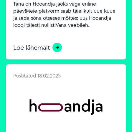
Täna on Hooandja jaoks väga eriline 
päev!Meie platvorm saab täielikult uue kuue 
ja seda sõna otseses mõttes: uus Hooandja 
loodi täiesti nullist!Vana veebileh...
Loe lähemalt
Postitatud
18.02.2025