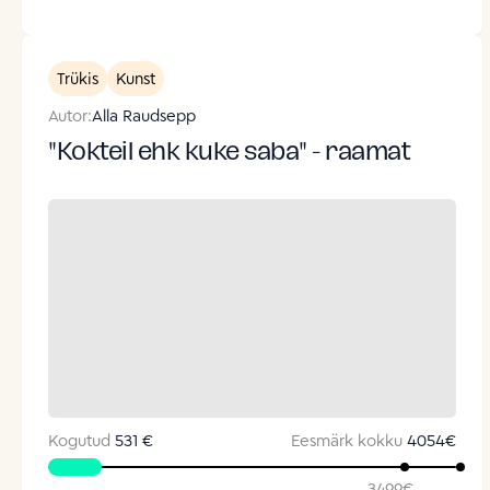
Trükis
Kunst
Autor:
Alla Raudsepp
"Kokteil ehk kuke saba" - raamat
Kogutud
531 €
Eesmärk kokku
4054
€
3499
€