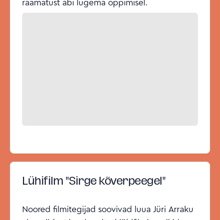
raamatust abi lugema õppimisel.
Lühifilm "Sirge kõverpeegel"
Noored filmitegijad soovivad luua Jüri Arraku