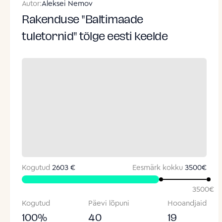
Autor:
Aleksei Nemov
Rakenduse "Baltimaade
tuletornid" tõlge eesti keelde
Kogutud
2603 €
Eesmärk kokku
3500
€
3500
€
Kogutud
Päevi lõpuni
Hooandjaid
100
%
40
19