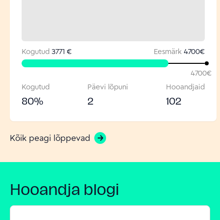
Kogutud
3771 €
Eesmärk
4700
€
4700
€
Kogutud
Päevi lõpuni
Hooandjaid
80
%
2
102
Kõik peagi lõppevad
Hooandja blogi