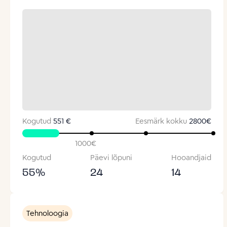
Kogutud
551 €
Eesmärk kokku
2800
€
1000
€
Kogutud
Päevi lõpuni
Hooandjaid
55
%
24
14
Tehnoloogia