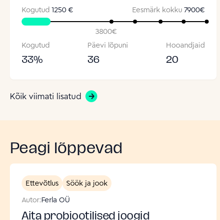
Kogutud
1250 €
Eesmärk kokku
7900
€
3800
€
Kogutud
Päevi lõpuni
Hooandjaid
33
%
36
20
Kõik viimati lisatud
Peagi lõppevad
Ettevõtlus
Söök ja jook
Autor:
Ferla OÜ
Aita probiootilised joogid