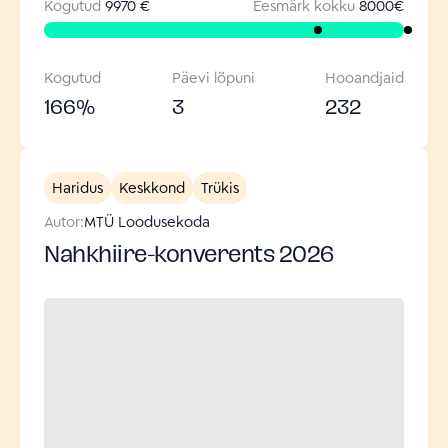
Kogutud
9970 €
Eesmärk kokku
8000
€
Kogutud
Päevi lõpuni
Hooandjaid
166
%
3
232
Haridus
Keskkond
Trükis
Autor:
MTÜ Loodusekoda
Nahkhiire-konverents 2026