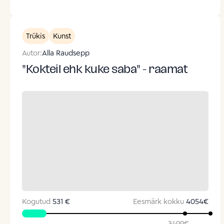
Trükis
Kunst
Autor:
Alla Raudsepp
"Kokteil ehk kuke saba" - raamat
Kogutud
531 €
Eesmärk kokku
4054
€
3499
€