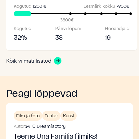
Kogutud
1200 €
Eesmärk kokku
7900
€
3800
€
Kogutud
Päevi lõpuni
Hooandjaid
32
%
38
19
Kõik viimati lisatud
Peagi lõppevad
Film ja foto
Teater
Kunst
Autor:
MTÜ Dreamfactory
Teeme Una Familia filmiks!