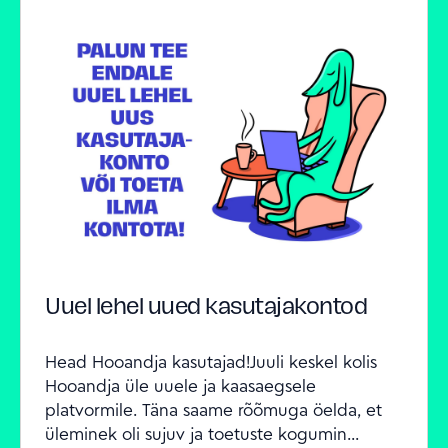
Uuel lehel uued kasutajakontod
Head Hooandja kasutajad!Juuli keskel kolis 
Hooandja üle uuele ja kaasaegsele 
platvormile. Täna saame rõõmuga öelda, et 
üleminek oli sujuv ja toetuste kogumin...