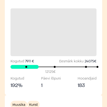
Kogutud
7911 €
Eesmärk kokku
24075
€
12125
€
Kogutud
Päevi lõpuni
Hooandjaid
192
%
1
183
Muusika
Kunst