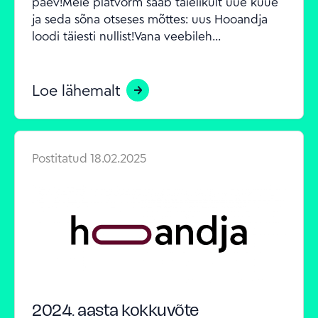
päev!Meie platvorm saab täielikult uue kuue 
ja seda sõna otseses mõttes: uus Hooandja 
loodi täiesti nullist!Vana veebileh...
Loe lähemalt
Postitatud
18.02.2025
2024. aasta kokkuvõte