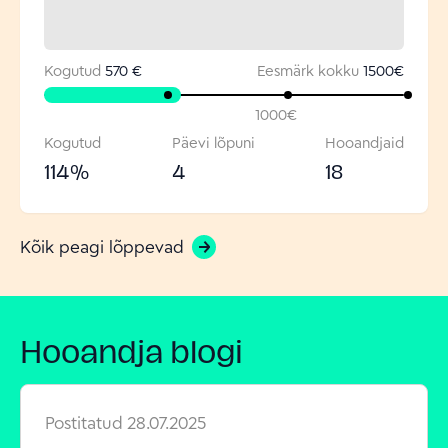
Kogutud
570 €
Eesmärk kokku
1500
€
1000
€
Kogutud
Päevi lõpuni
Hooandjaid
114
%
4
18
Kõik peagi lõppevad
Hooandja blogi
Postitatud
28.07.2025