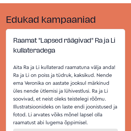
Edukad kampaaniad
Raamat "Lapsed räägivad" Ra ja Li
kullateradega
Aita Ra ja Li kullaterad raamatuna välja anda!
Ra ja Li on poiss ja tüdruk, kaksikud. Nende
ema Veronika on aastate jooksul märkinud
üles nende ütlemisi ja lühivestlusi. Ra ja Li
soovivad, et neist oleks teistelegi rõõmu.
Illustratsioonideks on laste endi joonistused ja
fotod. Li arvates võiks mõnel lapsel olla
raamatust abi lugema õppimisel.