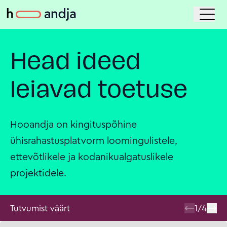
Head ideed
leiavad toetuse
Hooandja on kingituspõhine
ühisrahastusplatvorm loomingulistele,
ettevõtlikele ja kodanikualgatuslikele
projektidele.
Tutvumist väärt
1
/
4