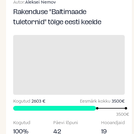
Autor:
Aleksei Nemov
Rakenduse "Baltimaade
tuletornid" tõlge eesti keelde
Kogutud
2603 €
Eesmärk kokku
3500
€
3500
€
Kogutud
Päevi lõpuni
Hooandjaid
100
%
42
19