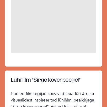
Lühifilm "Sirge kõverpeegel"
Noored filmitegijad soovivad luua Jüri Arraku
visuaalidest inspireeritud lühifilmi pealkirjaga
"Sirge kõverpeegel". Võtted leiavad aset