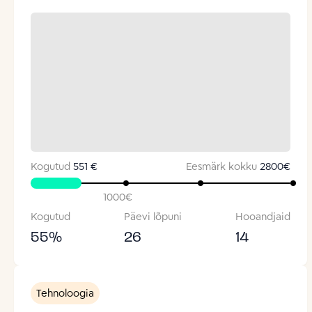
Kogutud
551 €
Eesmärk kokku
2800
€
1000
€
Kogutud
Päevi lõpuni
Hooandjaid
55
%
26
14
Tehnoloogia