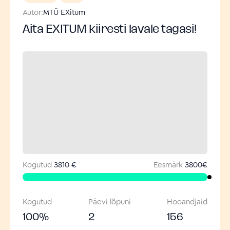
Autor:
MTÜ EXitum
Aita EXITUM kiiresti lavale tagasi!
Kogutud
3810 €
Eesmärk
3800
€
Kogutud
Päevi lõpuni
Hooandjaid
100
%
2
156