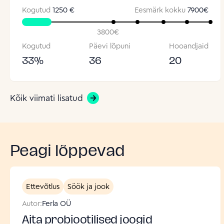
Kogutud
1250 €
Eesmärk kokku
7900
€
3800
€
Kogutud
Päevi lõpuni
Hooandjaid
33
%
36
20
Kõik viimati lisatud
Peagi lõppevad
Ettevõtlus
Söök ja jook
Autor:
Ferla OÜ
Aita probiootilised joogid