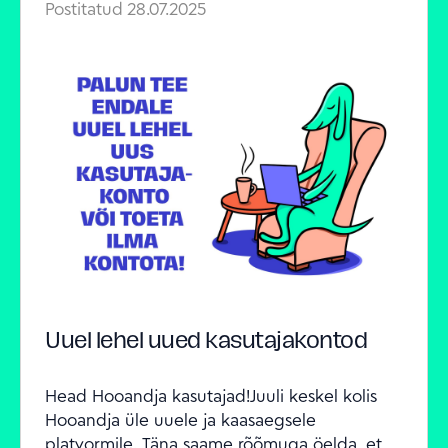
Postitatud
28.07.2025
Uuel lehel uued kasutajakontod
Head Hooandja kasutajad!Juuli keskel kolis 
Hooandja üle uuele ja kaasaegsele 
platvormile. Täna saame rõõmuga öelda, et 