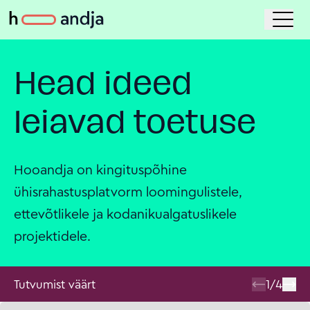
Head ideed
leiavad toetuse
Hooandja on kingituspõhine
ühisrahastusplatvorm loomingulistele,
ettevõtlikele ja kodanikualgatuslikele
projektidele.
Tutvumist väärt
1
/
4