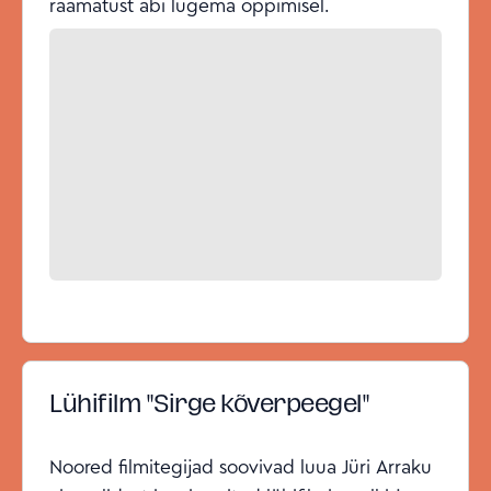
raamatust abi lugema õppimisel.
Lühifilm "Sirge kõverpeegel"
Noored filmitegijad soovivad luua Jüri Arraku