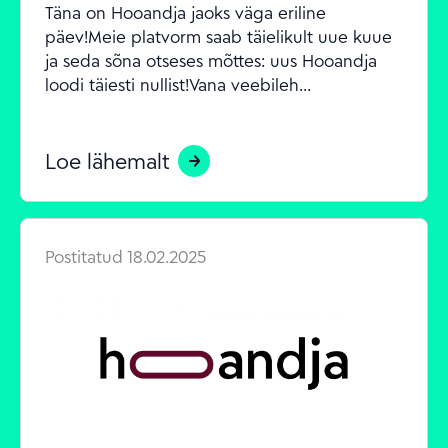
Täna on Hooandja jaoks väga eriline 
päev!Meie platvorm saab täielikult uue kuue 
ja seda sõna otseses mõttes: uus Hooandja 
loodi täiesti nullist!Vana veebileh...
Loe lähemalt
Postitatud
18.02.2025