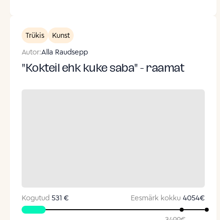
Trükis
Kunst
Autor:
Alla Raudsepp
"Kokteil ehk kuke saba" - raamat
Kogutud
531 €
Eesmärk kokku
4054
€
3499
€