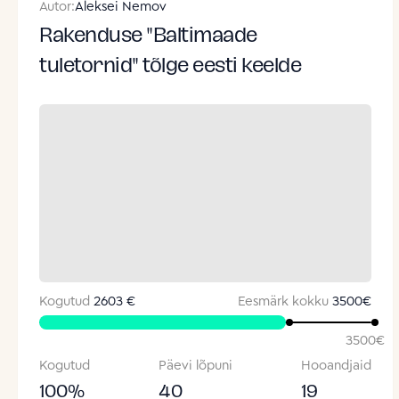
Autor:
Aleksei Nemov
Rakenduse "Baltimaade
tuletornid" tõlge eesti keelde
Kogutud
2603 €
Eesmärk kokku
3500
€
3500
€
Kogutud
Päevi lõpuni
Hooandjaid
100
%
40
19