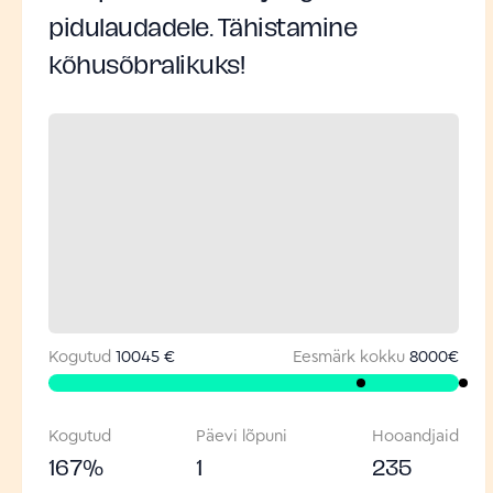
pidulaudadele. Tähistamine
kõhusõbralikuks!
Kogutud
10045 €
Eesmärk kokku
8000
€
Kogutud
Päevi lõpuni
Hooandjaid
167
%
1
235