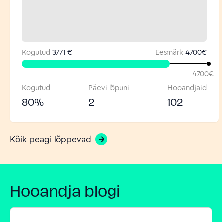
Kogutud
3771 €
Eesmärk
4700
€
4700
€
Kogutud
Päevi lõpuni
Hooandjaid
80
%
2
102
Kõik peagi lõppevad
Hooandja blogi