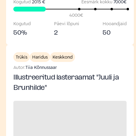
Kogutud
2015 €
Eesmärk kokku
7000
€
4000
€
Kogutud
Päevi lõpuni
Hooandjaid
50
%
2
50
Trükis
Haridus
Keskkond
Autor:
Tiia Kõnnussaar
Illustreeritud lasteraamat "Juuli ja
Brunhilde"