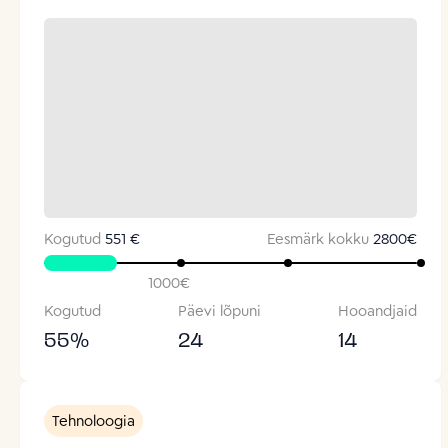
Kogutud
551 €
Eesmärk kokku
2800
€
1000
€
Kogutud
Päevi lõpuni
Hooandjaid
55
%
24
14
Tehnoloogia