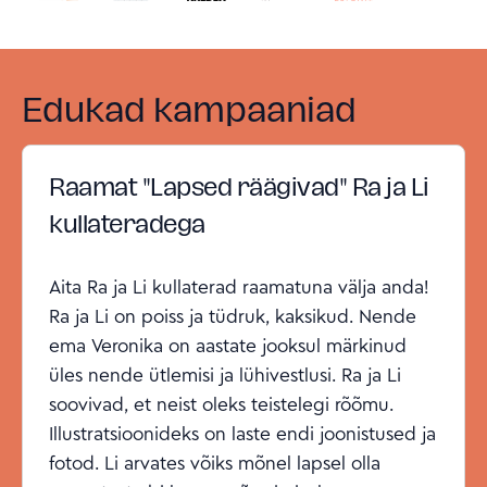
Edukad kampaaniad
Raamat "Lapsed räägivad" Ra ja Li
kullateradega
Aita Ra ja Li kullaterad raamatuna välja anda!
Ra ja Li on poiss ja tüdruk, kaksikud. Nende
ema Veronika on aastate jooksul märkinud
üles nende ütlemisi ja lühivestlusi. Ra ja Li
soovivad, et neist oleks teistelegi rõõmu.
Illustratsioonideks on laste endi joonistused ja
fotod. Li arvates võiks mõnel lapsel olla