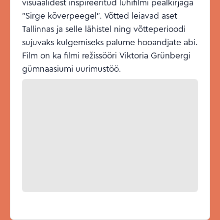
visuaalidest inspireeritud lühifilmi pealkirjaga
"Sirge kõverpeegel". Võtted leiavad aset
Tallinnas ja selle lähistel ning võtteperioodi
sujuvaks kulgemiseks palume hooandjate abi.
Film on ka filmi režissööri Viktoria Grünbergi
gümnaasiumi uurimustöö.