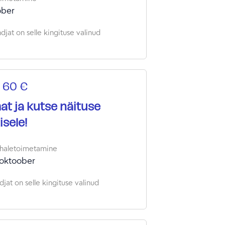
ober
djat on selle kingituse valinud
 60 €
t ja kutse näituse
sele!
haletoimetamine
 oktoober
jat on selle kingituse valinud