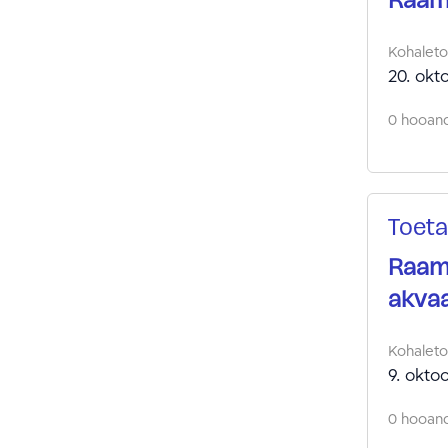
Raama
Kohalet
20. okt
0 hooand
Toeta
Raama
akva
Kohalet
9. okto
0 hooand