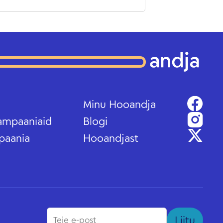
Minu Hooandja
ampaaniaid
Blogi
paania
Hooandjast
Liitu