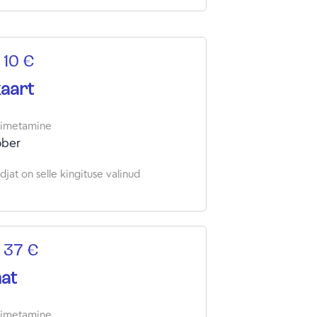
 10 €
kaart
oimetamine
ober
jat on selle kingituse valinud
 37 €
at
oimetamine