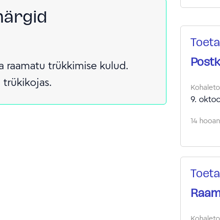
märgid
Toeta
Post
ta raamatu trükkimise kulud.
 trükikojas.
Kohalet
9. okto
14 hooand
Toeta
Raam
Kohalet