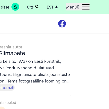
 sisse
Otsi
EST
Menüü
aania autor
Silmapete
i Leis (s. 1973) on Eesti kunstnik,
e väljendusvahendid ulatuvad
tuurist filigraansete pliiatsijoonistuste
toni. Tema fotograafiline looming on
selt mitmetahuline, iga uue projekti
lähemalt
 leiutab ta uue pildikeele ja see
k on väga lai – kostümeeritud
ia keeled
tused, ajastu simulatsioonid,