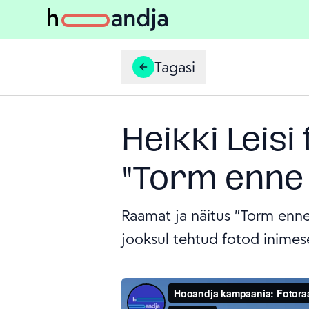
Tagasi
Heikki Leis
"Torm enne 
Raamat ja näitus "Torm enne
jooksul tehtud fotod inimese