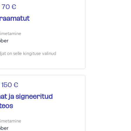
 70 €
 raamatut
oimetamine
ober
at on selle kingituse valinud
 150 €
t ja signeeritud
teos
oimetamine
ober