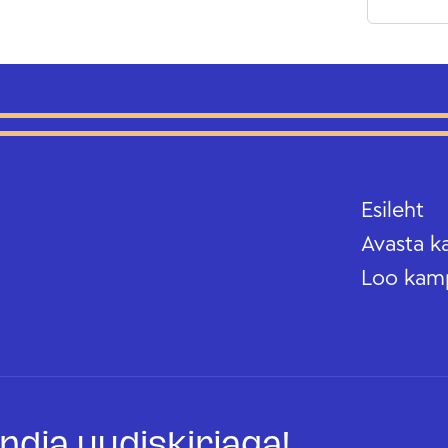
Esileht
Avasta k
Loo kam
oandja uudiskirjaga!