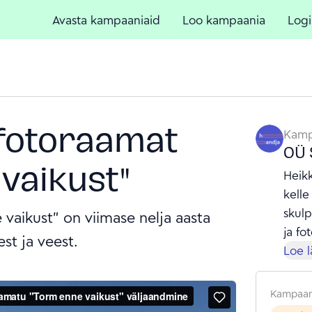
Avasta kampaaniaid
Loo kampaania
Logi
i fotoraamat
Kamp
OÜ 
vaikust"
Heikk
kell
skulp
 vaikust" on viimase nelja aasta
ja fo
st ja veest.
äärmi
Loe 
jaoks
lehvi
Kampaan
lavas