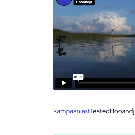
Kampaaniast
Teated
Hooandj