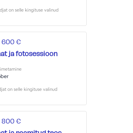
jat on selle kingituse valinud
 600 €
t ja fotosessioon
oimetamine
ober
jat on selle kingituse valinud
 800 €