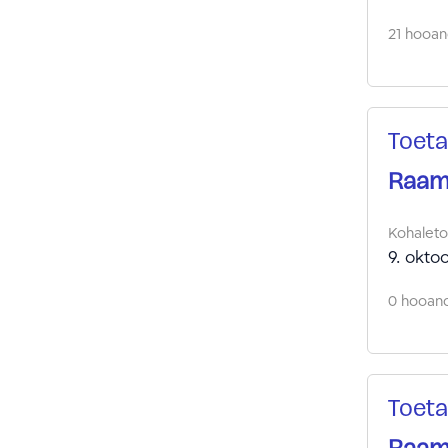
21 hooand
Toeta
Raama
Kohalet
9. okto
0 hooand
Toeta