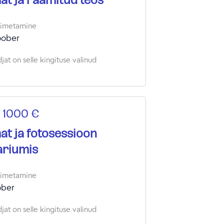
t ja raamitud teos
oimetamine
oober
jat on selle kingituse valinud
 1000 €
t ja fotosessioon
ariumis
oimetamine
ober
jat on selle kingituse valinud