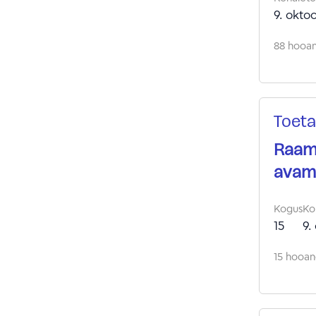
9. okto
88 hooan
Toeta
Raama
avami
Kogus
Ko
15
9.
15 hooand