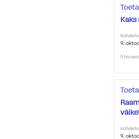
Toeta
Kaks
Kohalet
9. okto
9 hooandj
Toeta
Raama
väike
Kohalet
9. okto