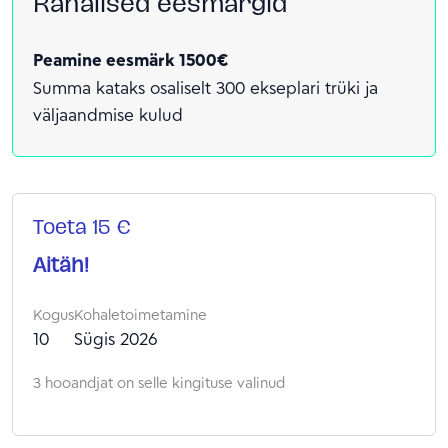
Rahalised eesmärgid
poolteist aastat hiljem pakuti mulle võimalust
oma esimene personaalne maalinäitus avada.
Peamine eesmärk 1500€
See oli minu jaoks väga suur samm edasi. Mulle
Summa kataks osaliselt 300 ekseplari trüki ja
meeldib maalida eelkõige merd, liblikaid, lilli,
väljaandmise kulud
naise ilu ja võlu, päikest. Minu käe all on maalitud
ka minu esimene raamat „Hinge Päike“, kus läbi
maalide saab avastada imelist lugu.
Toeta 15 €
Aitäh!
Kogus
Kohaletoimetamine
10
Sügis 2026
3 hooandjat on selle kingituse valinud