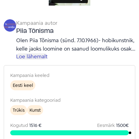
Kampaania autor
Piia Tõnisma
Olen Piia Tõnisma (sünd. 7.10.1966)- hobikunstnik,
kelle jaoks loomine on saanud loomulikuks osaks
Loe lähemalt
igapäevast. Juba lapsena meeldis mulle
joonistada ja muinasjutte lugeda. Ema on mulle
rääkinud, et olin täis joonistanud mitmeid
Kampaania keeled
joonistusplokke ja ära lugenud kõik muinasjutu
Eesti keel
raamatud, mis ta mulle linnast tõi. Ise ma seda
kõike muidugi enam täpselt ei mäleta.
Kampaania kategooriad
Täiskasvanueas tekkis huvi joonistamise vastu
Trükis
Kunst
uuesti, kuid ma ei suutnud pikka aega leida seda
õiget tehnikat. Mõned aastat tagasi nägin
Kogutud
1516 €
Eesmärk
1500
€
Facebookis reisipakkumist Hispaaniasse, mis