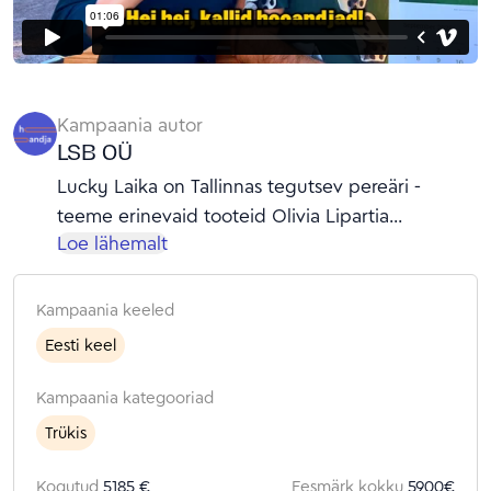
Kampaania autor
LSB OÜ
Lucky Laika on Tallinnas tegutsev pereäri -
teeme erinevaid tooteid Olivia Lipartia
Loe lähemalt
illustratsioonidega juba viimased 14 aastat. Meie
kahe aasta kalender on populaarne toode, mille
kümme aastat tagasi välja mõtlesime ning millel
Kampaania keeled
on hulganisti fänne.
Eesti keel
Kampaania kategooriad
Trükis
Kogutud
5185 €
Eesmärk kokku
5900
€