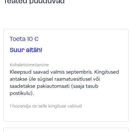
Teated puuduvad
Toeta 10 €
Suur aitäh!
Kohaletoimetamine
Kleepsud saavad valmis septembris. Kingitused
antakse üle sügisel raamatuesitlusel või
saadetakse pakiautomaati (saaja tasub
postikulu).
1 hooandja on selle kingituse valinud