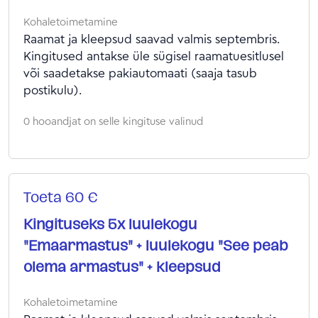
Kohaletoimetamine
Raamat ja kleepsud saavad valmis septembris.
Kingitused antakse üle sügisel raamatuesitlusel
või saadetakse pakiautomaati (saaja tasub
postikulu).
0 hooandjat on selle kingituse valinud
Toeta 60 €
Kingituseks 5x luulekogu
"Emaarmastus" + luulekogu "See peab
olema armastus" + kleepsud
Kohaletoimetamine