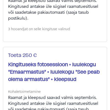
Raamat ja kleepsud saavad valmis septembris.
Kingitused antakse üle sügisel raamatuesitlusel
või saadetakse pakiautomaati (saaja tasub
postikulu).
3 hooandjat on selle kingituse valinud
Toeta 250 €
Kingituseks fotosessioon + luulekogu
"Emaarmastus" + luulekogu "See peab
olema armastus" + kleepsud
Kohaletoimetamine
Raamat ja kleepsud saavad valmis septembris.
Kingitused antakse üle sügisel raamatuesitlusel
või saadetakse pakiautomaati (saaja tasub