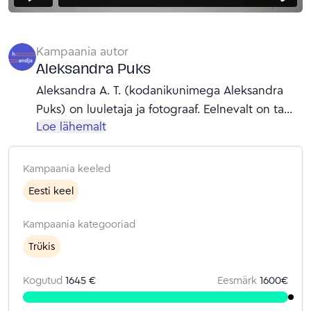
Kampaania autor
Aleksandra Puks
Aleksandra A. T. (kodanikunimega Aleksandra
Puks) on luuletaja ja fotograaf. Eelnevalt on ta
Loe lähemalt
avaldanud 3 luulekogu ning töötab
turundusspetsialistina.
Kampaania keeled
Eesti keel
Kampaania kategooriad
Trükis
Kogutud
1645 €
Eesmärk
1600
€