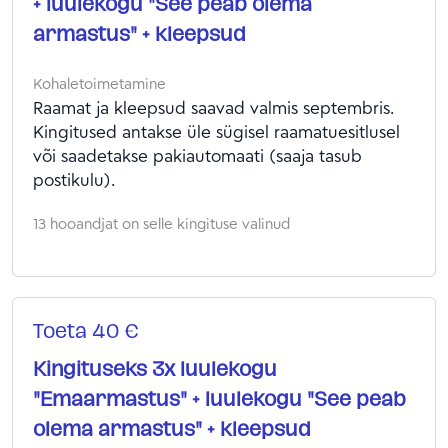
+ luulekogu "See peab olema
armastus" + kleepsud
Kohaletoimetamine
Raamat ja kleepsud saavad valmis septembris.
Kingitused antakse üle sügisel raamatuesitlusel
või saadetakse pakiautomaati (saaja tasub
postikulu).
13 hooandjat on selle kingituse valinud
Toeta 40 €
Kingituseks 3x luulekogu
"Emaarmastus" + luulekogu "See peab
olema armastus" + kleepsud