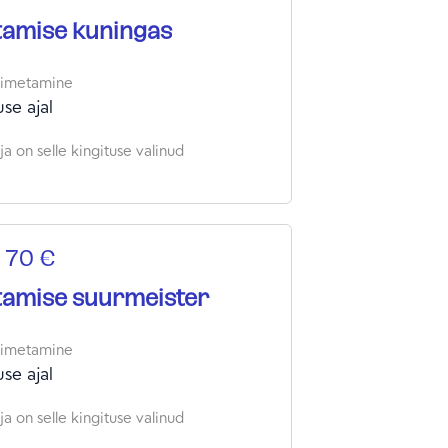
tamise kuningas
oimetamine
se ajal
a on selle kingituse valinud
 70 €
tamise suurmeister
oimetamine
se ajal
a on selle kingituse valinud