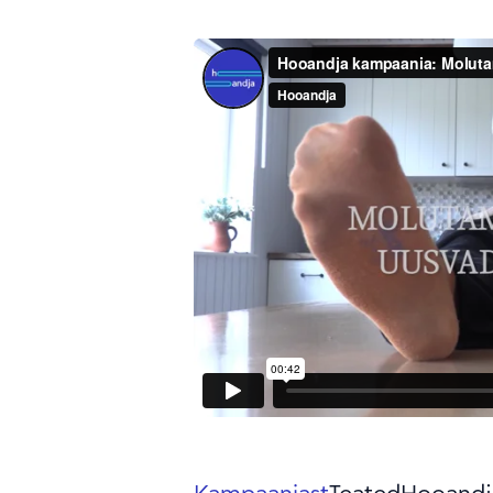
Kampaaniast
Teated
Hooandj