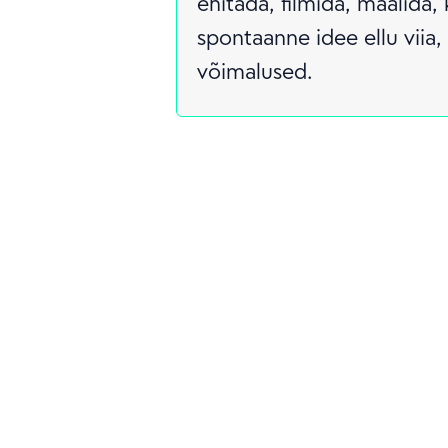
ehitada, filmida, maalida, 
spontaanne idee ellu viia,
võimalused.