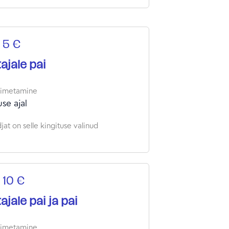
usvahelist koostööd. Tegutseme
selt Setomaal ja Võrumaal, kuid
 tegevustes osalevad inimesed ka
 5 €
t Eestist ja välismaalt. Meie eesmärk
ua avatud ja inspireeriv keskkond,
ajale pai
ohtuvad traditsioonid, kaasaegne
s ja kogukondlik hoolimine.
oimetamine
se ajal
at on selle kingituse valinud
 10 €
ajale pai ja pai
oimetamine