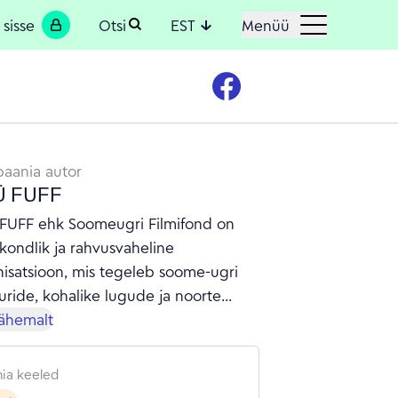
 sisse
Otsi
EST
Menüü
aania autor
Ü FUFF
FUFF ehk Soomeugri Filmifond on
kondlik ja rahvusvaheline
isatsioon, mis tegeleb soome-ugri
uride, kohalike lugude ja noorte
se toetamisega filmi, kunsti ja
lähemalt
kondlike tegevuste kaudu. Juba üle
sta oleme korraldanud filmifestivale,
ia keeled
basid, noortelaagreid ja