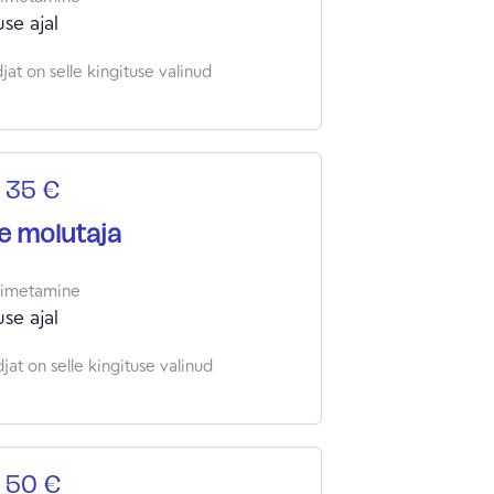
se ajal
at on selle kingituse valinud
 35 €
ne molutaja
oimetamine
se ajal
jat on selle kingituse valinud
 50 €