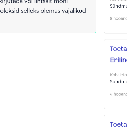
kirjutada või lihtsalt mõni
Sündmu
 oleksid selleks olemas vajalikud
8 hooandj
Toeta
Erili
Kohalet
Sündmu
4 hooand
Toeta