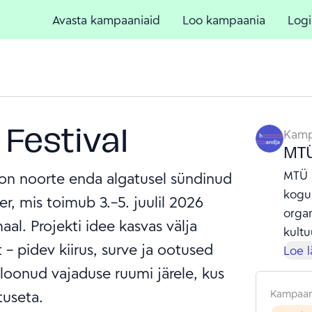
Avasta kampaaniaid
Loo kampaania
Logi
Festival
Kamp
MT
MTÜ 
 on noorte enda algatusel sündinud
kogu
r, mis toimub 3.–5. juulil 2026
organ
al. Projekti idee kasvas välja
kultu
 – pidev kiirus, surve ja ootused
loovu
Loe 
kogu
 loonud vajaduse ruumi järele, kus
13 aa
tuseta.
Kampaan
töötu