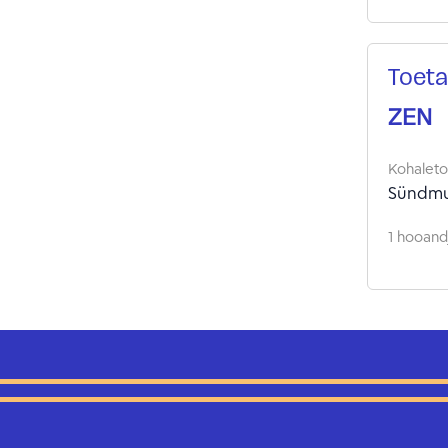
Toeta
ZEN
Kohalet
Sündmu
1 hooandj