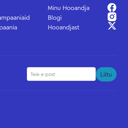
Minu Hooandja
ampaaniaid
Blogi
paania
Hooandjast
Liitu