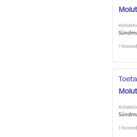
Molu
Kohalet
Sündmu
1 hooandj
Toeta
Molu
Kohalet
Sündmu
1 hooandj