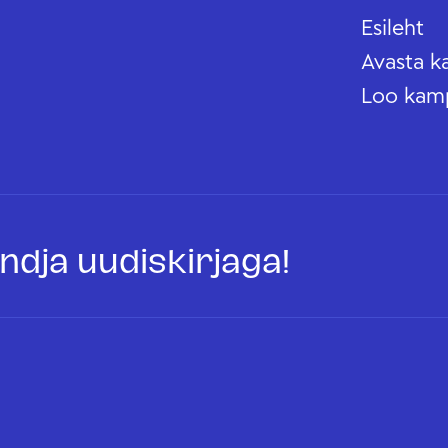
Esileht
Avasta k
Loo kam
oandja uudiskirjaga!