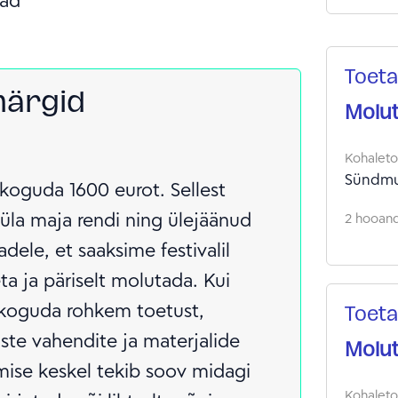
rahv
peami
meie
Toeta
mujal
märgid
on lu
Molut
kus k
loovu
Kohalet
Sündmu
koguda 1600 eurot. Sellest
üla maja rendi ning ülejäänud
2 hooandj
dele, et saaksime festivalil
a ja päriselt molutada. Kui
koguda rohkem toetust,
Toeta
te vahendite ja materjalide
Molut
amise keskel tekib soov midagi
Kohalet