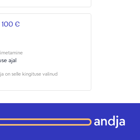
 100 €
oimetamine
se ajal
a on selle kingituse valinud