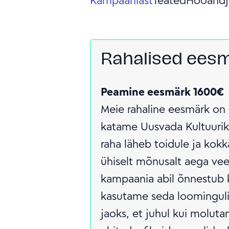
Rahalised ees
Peamine eesmärk 1600€
Meie rahaline eesmärk on 
katame Uusvada Kultuurik
raha läheb toidule ja kokka
ühiselt mõnusalt aega veet
kampaania abil õnnestub 
kasutame seda loomingulis
jaoks, et juhul kui molut