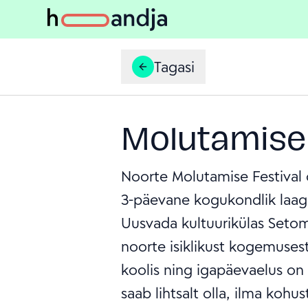
Tagasi
Molutamise 
Noorte Molutamise Festival
3-päevane kogukondlik laage
Uusvada kultuurikülas Setoma
noorte isiklikust kogemusest
koolis ning igapäevaelus on
saab lihtsalt olla, ilma kohus