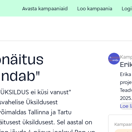
Avasta kampaaniaid
Loo kampaania
Logi
näitus
Kamp
Eri
ändab"
Erika
proje
Teadv
"ÜKSILDUS ei küsi vanust"
2025.
svahelise Üksildusest
Loe 
õimaldas Tallinna ja Tartu
itusest üksildusest. Sel aastal on
Kampaan