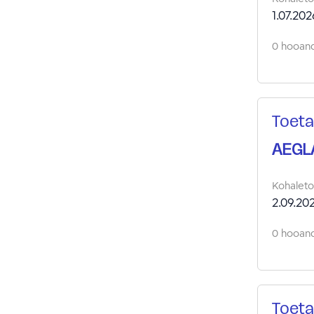
1.07.202
0 hooand
Toeta
AEGL
Kohalet
2.09.20
0 hooand
Toeta