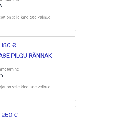
6
jat on selle kingituse valinud
 180 €
ASE PILGU RÄNNAK
oimetamine
26
jat on selle kingituse valinud
 250 €