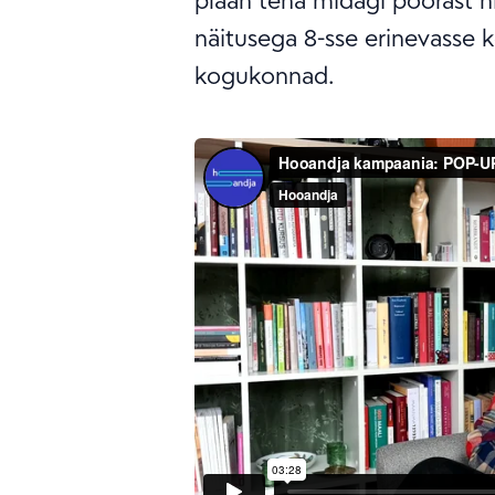
plaan teha midagi pöörast 
näitusega 8-sse erinevasse k
kogukonnad.