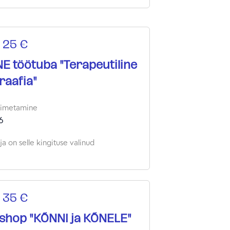
 25 €
E töötuba "Terapeutiline
raafia"
oimetamine
6
a on selle kingituse valinud
 35 €
shop "KÕNNI ja KÕNELE"