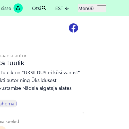
 sisse
Otsi
EST
Menüü
aania autor
ka Tuulik
 Tuulik on "ÜKSILDUS ei küsi vanust"
kti autor ning Üksildusest
ustamise Nädala algataja alates
lähemalt
ia keeled