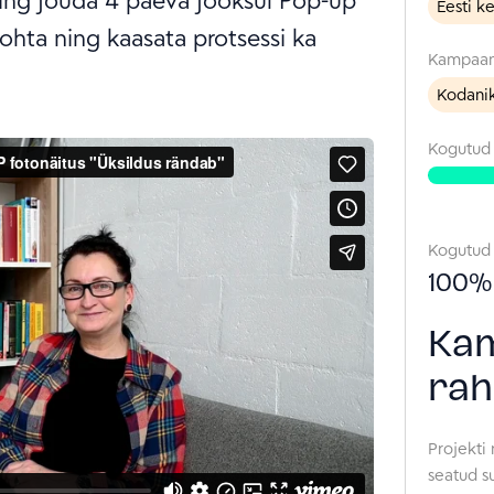
ning jõuda 4 päeva jooksul Pop-up
Eesti k
ohta ning kaasata protsessi ka
Kampaan
Kodanik
Kogutu
Kogutud
100
%
Kam
rah
Projekti 
seatud s