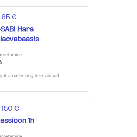
 85 €
-SABI Hara
elaevabaasis
oimetamine
6
jat on selle kingituse valinud
 150 €
essioon 1h
oimetamine