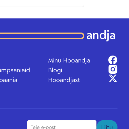
Minu Hooandja
ampaaniaid
Blogi
paania
Hooandjast
Liitu