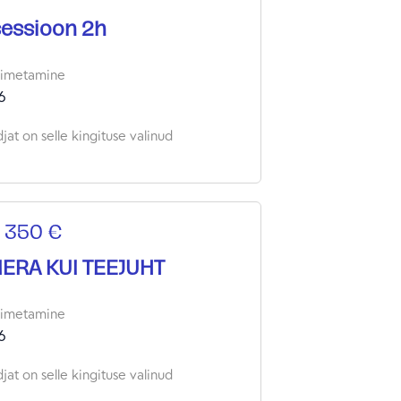
essioon 2h
oimetamine
6
jat on selle kingituse valinud
 350 €
ERA KUI TEEJUHT
oimetamine
6
jat on selle kingituse valinud