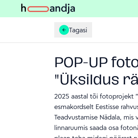
Tagasi
POP-UP foto
"Üksildus r
2025 aastal tõi fotoprojekt 
esmakordselt Eestisse rahvu
Teadvustamise Nädala, mis v
linnaruumis saada osa fotonä