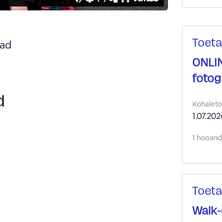
Toeta
ad
ONLIN
fotog
d
Kohalet
1.07.202
1 hooandj
Toeta
Walk-