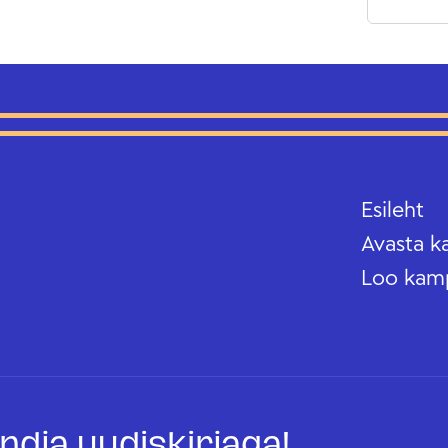
Esileht
Avasta k
Loo kam
oandja uudiskirjaga!