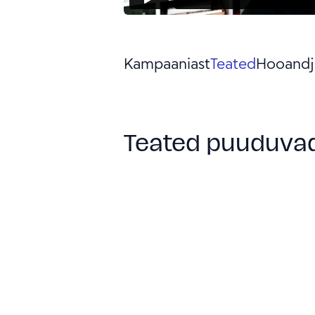
Kampaaniast
Teated
Hooandj
Teated puuduva