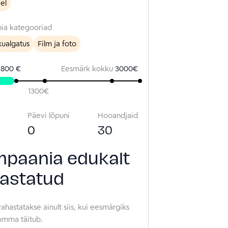
eel
ia kategooriad
ualgatus
Film ja foto
d
800 €
Eesmärk kokku
3000
€
1300
€
Päevi lõpuni
Hooandjaid
0
30
paania edukalt
astatud
rahastatakse ainult siis, kui eesmärgiks
umma täitub.