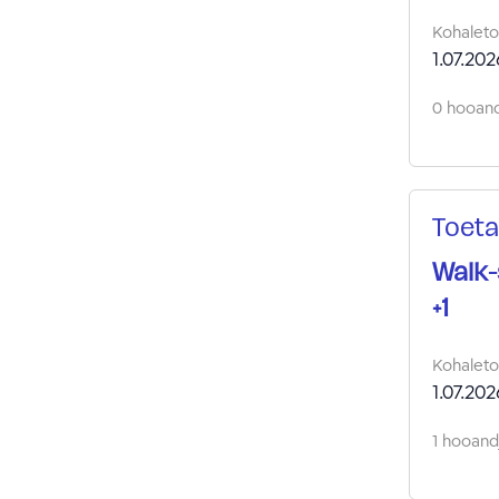
Kohalet
1.07.202
0 hooand
Toeta
Walk-
+1
Kohalet
1.07.202
1 hooandj