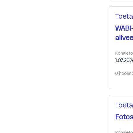
Toeta
WABI
allve
Kohalet
1.07.202
0 hooand
Toeta
Fotos
Kohalet