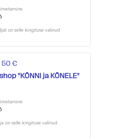
oimetamine
6
jat on selle kingituse valinud
 50 €
shop "KÕNNI ja KÕNELE"
oimetamine
6
a on selle kingituse valinud