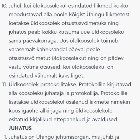
Juhul, kui üldkoosolekul esindatud liikmed kokku
moodustavad alla poole kõigist Ühingu liikmetest,
loetakse üldkoosolek otsustusvõimetuks ning
juhatus peab kokku kutsuma uue üldkoosoleku
sama päevakorraga. Uus üldkoosolek toimub
varasemalt kaheksandal päeval peale
otsustusvõimetut üldkoosolekut ning on pädev
vastu võtma otsuseid, kui üldkoosolekul on
esindatud vähemalt kaks liiget.
Üldkoosolek protokollitakse. Protokollile kirjutavad
alla koosoleku juhataja ja protokollija. Protokollile
lisatakse üldkoosolekul osalenud liikmete nimekiri
koos igaühe allkirjaga ning üldkoosolekule
esitatud kirjalikud ettepanekud ja avaldused.
JUHATUS
Juhatus on Ühingu juhtimisorgan, mis juhib ja