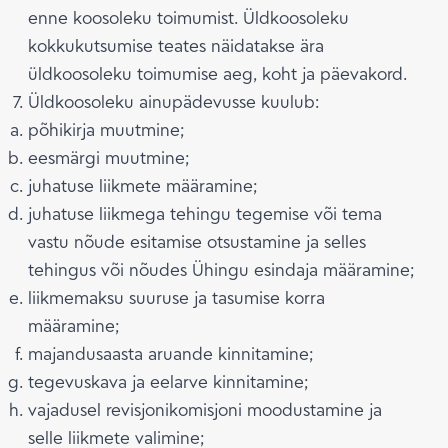
enne koosoleku toimumist. Üldkoosoleku
kokkukutsumise teates näidatakse ära
üldkoosoleku toimumise aeg, koht ja päevakord.
Üldkoosoleku ainupädevusse kuulub:
põhikirja muutmine;
eesmärgi muutmine;
juhatuse liikmete määramine;
juhatuse liikmega tehingu tegemise või tema
vastu nõude esitamise otsustamine ja selles
tehingus või nõudes Ühingu esindaja määramine;
liikmemaksu suuruse ja tasumise korra
määramine;
majandusaasta aruande kinnitamine;
tegevuskava ja eelarve kinnitamine;
vajadusel revisjonikomisjoni moodustamine ja
selle liikmete valimine;