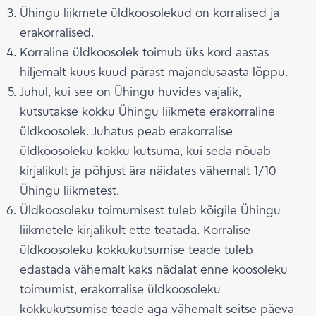
Ühingu liikmete üldkoosolekud on korralised ja
erakorralised.
Korraline üldkoosolek toimub üks kord aastas
hiljemalt kuus kuud pärast majandusaasta lõppu.
Juhul, kui see on Ühingu huvides vajalik,
kutsutakse kokku Ühingu liikmete erakorraline
üldkoosolek. Juhatus peab erakorralise
üldkoosoleku kokku kutsuma, kui seda nõuab
kirjalikult ja põhjust ära näidates vähemalt 1/10
Ühingu liikmetest.
Üldkoosoleku toimumisest tuleb kõigile Ühingu
liikmetele kirjalikult ette teatada. Korralise
üldkoosoleku kokkukutsumise teade tuleb
edastada vähemalt kaks nädalat enne koosoleku
toimumist, erakorralise üldkoosoleku
kokkukutsumise teade aga vähemalt seitse päeva