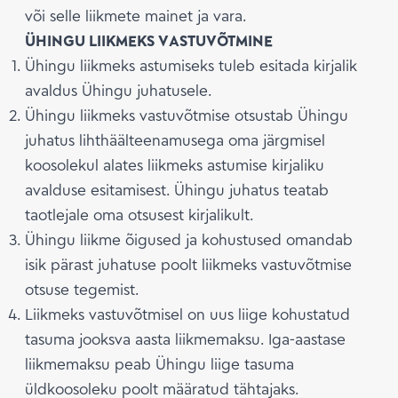
või selle liikmete mainet ja vara.
ÜHINGU LIIKMEKS VASTUVÕTMINE
Ühingu liikmeks astumiseks tuleb esitada kirjalik
avaldus Ühingu juhatusele.
Ühingu liikmeks vastuvõtmise otsustab Ühingu
juhatus lihthäälteenamusega oma järgmisel
koosolekul alates liikmeks astumise kirjaliku
avalduse esitamisest. Ühingu juhatus teatab
taotlejale oma otsusest kirjalikult.
Ühingu liikme õigused ja kohustused omandab
isik pärast juhatuse poolt liikmeks vastuvõtmise
otsuse tegemist.
Liikmeks vastuvõtmisel on uus liige kohustatud
tasuma jooksva aasta liikmemaksu. Iga-aastase
liikmemaksu peab Ühingu liige tasuma
üldkoosoleku poolt määratud tähtajaks.