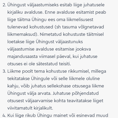
Ühingust väljaastumiseks esitab liige juhatusele
kirjaliku avalduse. Enne avalduse esitamist peab
liige täitma Ühingu ees oma liikmelisusest
tulenevad kohustused (sh tasuma võlgnetavad
liikmemaksud). Nimetatud kohustuste täitmisel
loetakse liige Ühingust väljaastunuks
väljaastumise avalduse esitamise jooksva
majandusaasta viimasel päeval, kui juhatuse
otsuses ei ole sätestatud teisiti.
Liikme poolt tema kohustuse rikkumisel, millega
tekitatakse Ühingule või selle liikmele oluline
kahju, võib juhatus sellekohase otsusega liikme
Ühingust välja arvata. Juhatuse põhjendatud
otsusest väljaarvamise kohta teavitatakse liiget
viivitamatult kirjalikult.
Kui liige rikub Ühingu mainet või esinevad muud