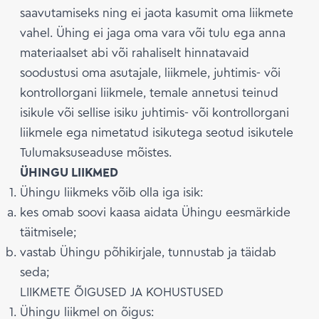
saavutamiseks ning ei jaota kasumit oma liikmete
vahel. Ühing ei jaga oma vara või tulu ega anna
materiaalset abi või rahaliselt hinnatavaid
soodustusi oma asutajale, liikmele, juhtimis- või
kontrollorgani liikmele, temale annetusi teinud
isikule või sellise isiku juhtimis- või kontrollorgani
liikmele ega nimetatud isikutega seotud isikutele
Tulumaksuseaduse mõistes.
ÜHINGU LIIKMED
Ühingu liikmeks võib olla iga isik:
kes omab soovi kaasa aidata Ühingu eesmärkide
täitmisele;
vastab Ühingu põhikirjale, tunnustab ja täidab
seda;
LIIKMETE ÕIGUSED JA KOHUSTUSED
Ühingu liikmel on õigus: