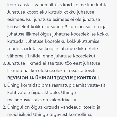
korda aastas, vähemalt üks kord kolme kuu kohta.
Juhatuse koosoleku kutsub kokku juhatuse
esimees. Kui juhatuse esimees ei ole juhatuse
koosolekut kokku kutsunud 3 kuu jooksul, on igal
juhatuse liikmel õigus juhatuse koosolek ise kokku
kutsuda. Juhatuse koosoleku kokkukutsumise
teade saadetakse kõigile juhatuse liikmetele
vähemalt 1 nädal enne juhatuse koosolekut.
Juhatuse liikmed ei saa tasu töö eest juhatuse
liikmetena, kui üldkoosolek ei otsusta teisiti.
REVISJON JA ÜHINGU TEGEVUSE KONTROLL
Ühing korraldab oma raamatupidamist vastavalt
kehtivatele õigusaktidele. Ühingu
majandusaastaks on kalendriaasta.
Ühingul on õigus kutsuda vandeaudiitoreid ja
muid isikuid Ühingu tegevust kontrollima.