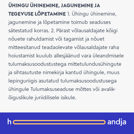
ÜHINGU ÜHINEMINE, JAGUNEMINE JA
TEGEVUSE LÕPETAMINE
1. Ühingu ühinemine,
jagunemine ja lõpetamine toimub seaduses
sätestatud korras.
2. Pärast võlausaldajate kõigi
nõuete rahuldamist või tagamist ja nõuet
mitteesitanud teadaolevate võlausaldajate raha
hoiustamist kuulub allesjäänud vara üleandmisele
tulumaksusoodustustega mittetulundusühingute
ja sihtasutuste nimekirja kantud ühingule, muus
lepinguriigis asutatud tulumaksusoodustusega
ühingule Tulumaksuseaduse mõttes või avalik-
õiguslikule juriidilisele isikule.