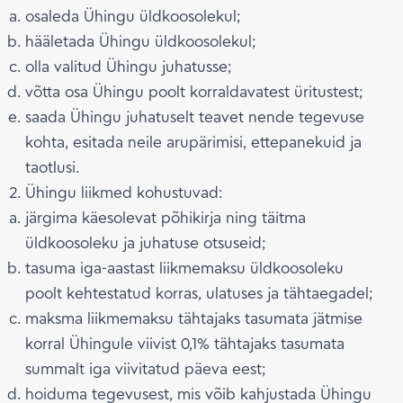
osaleda Ühingu üldkoosolekul;
hääletada Ühingu üldkoosolekul;
olla valitud Ühingu juhatusse;
võtta osa Ühingu poolt korraldavatest üritustest;
saada Ühingu juhatuselt teavet nende tegevuse
kohta, esitada neile arupärimisi, ettepanekuid ja
taotlusi.
Ühingu liikmed kohustuvad:
järgima käesolevat põhikirja ning täitma
üldkoosoleku ja juhatuse otsuseid;
tasuma iga-aastast liikmemaksu üldkoosoleku
poolt kehtestatud korras, ulatuses ja tähtaegadel;
maksma liikmemaksu tähtajaks tasumata jätmise
korral Ühingule viivist 0,1% tähtajaks tasumata
summalt iga viivitatud päeva eest;
hoiduma tegevusest, mis võib kahjustada Ühingu