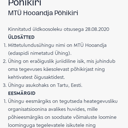
Põhikiri
MTÜ Hooandja Põhikiri
Kinnitatud üldkoosoleku otsusega 28.08.2020
ÜLDSÄTTED
Mittetulundusühingu nimi on MTÜ Hooandja
(edaspidi nimetatud Ühing).
Ühing on eraõiguslik juriidiline isik, mis juhindub
oma tegevuses käesolevast põhikirjast ning
kehtivatest õigusaktidest.
Ühingu asukohaks on Tartu, Eesti.
EESMÄRGID
Ühingu eesmärgiks on tegutseda heategevusliku
organisatsioonina avalikes huvides, mille
põhieesmärgiks on soodsate võimaluste loomine
loominguga tegelevatele isikutele ning