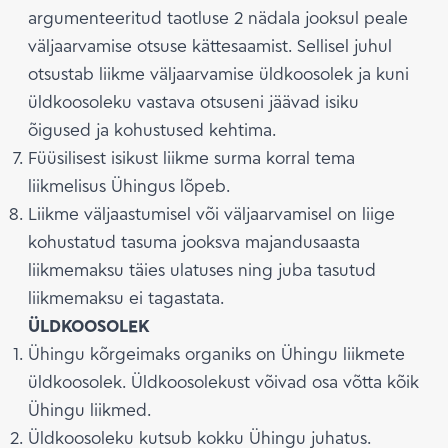
argumenteeritud taotluse 2 nädala jooksul peale
väljaarvamise otsuse kättesaamist. Sellisel juhul
otsustab liikme väljaarvamise üldkoosolek ja kuni
üldkoosoleku vastava otsuseni jäävad isiku
õigused ja kohustused kehtima.
Füüsilisest isikust liikme surma korral tema
liikmelisus Ühingus lõpeb.
Liikme väljaastumisel või väljaarvamisel on liige
kohustatud tasuma jooksva majandusaasta
liikmemaksu täies ulatuses ning juba tasutud
liikmemaksu ei tagastata.
ÜLDKOOSOLEK
Ühingu kõrgeimaks organiks on Ühingu liikmete
üldkoosolek. Üldkoosolekust võivad osa võtta kõik
Ühingu liikmed.
Üldkoosoleku kutsub kokku Ühingu juhatus.