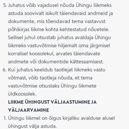
Juhatus võib vajadusel nõuda Ühingu liikmeks
astuda soovivalt isikult täiendavaid andmeid ja
dokumente, mis tõendavad tema vastavust
põhikirjas liikme kohta kehtestatud nõuetele.
Sellisel juhul otsustab juhatus avaldaja Ühingu
liikmeks vastuvõtmise hiljemalt oma järgmisel
korralisel koosolekul, arvates täiendavate
andmete või dokumentide kättesaamisest.
Kui juhatus keeldub taotlejat liikmeks vastu
võtmast, võib taotleja nõuda, et tema
vastuvõtmise otsustaks Ühingu liikmete
üldkoosolek.
LIIKME ÜHINGUST VÄLJAASTUMINE JA
VÄLJAARVAMINE
Ühingu liikmel on õigus kirjaliku avalduse alusel
ühingust välja astuda.