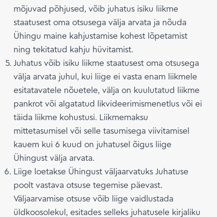
mõjuvad põhjused, võib juhatus isiku liikme
staatusest oma otsusega välja arvata ja nõuda
Ühingu maine kahjustamise kohest lõpetamist
ning tekitatud kahju hüvitamist.
Juhatus võib isiku liikme staatusest oma otsusega
välja arvata juhul, kui liige ei vasta enam liikmele
esitatavatele nõuetele, välja on kuulutatud liikme
pankrot või algatatud likvideerimismenetlus või ei
täida liikme kohustusi. Liikmemaksu
mittetasumisel või selle tasumisega viivitamisel
kauem kui 6 kuud on juhatusel õigus liige
Ühingust välja arvata.
Liige loetakse Ühingust väljaarvatuks Juhatuse
poolt vastava otsuse tegemise päevast.
Väljaarvamise otsuse võib liige vaidlustada
üldkoosolekul, esitades selleks juhatusele kirjaliku