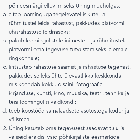
põhieesmärgi elluviimiseks Ühing muuhulgas:
aitab loominguga tegelevatel isikutel ja
rühmitustel leida rahastust, pakkudes platvormi
ühisrahastuse leidmiseks;
pakub loomingulistele inimestele ja rühmitustele
platvormi oma tegevuse tutvustamiseks laiemale
ringkonnale;
lihtsustab rahastuse saamist ja rahastuse tegemist,
pakkudes selleks ühte ülevaatlikku keskkonda,
mis koondab kokku disaini, fotograafia,
kirjanduse, kunsti, kino, muusika, teatri, tehnika ja
teisi loomingulisi valdkondi;
teeb koostööd samalaadsete asutustega kodu- ja
välismaal.
Ühing kasutab oma tegevusest saadavat tulu ja
väliseid eraldisi vaid põhikirjaliste eesmärkide