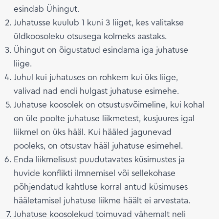
esindab Ühingut.
Juhatusse kuulub 1 kuni 3 liiget, kes valitakse
üldkoosoleku otsusega kolmeks aastaks.
Ühingut on õigustatud esindama iga juhatuse
liige.
Juhul kui juhatuses on rohkem kui üks liige,
valivad nad endi hulgast juhatuse esimehe.
Juhatuse koosolek on otsustusvõimeline, kui kohal
on üle poolte juhatuse liikmetest, kusjuures igal
liikmel on üks hääl. Kui hääled jagunevad
pooleks, on otsustav hääl juhatuse esimehel.
Enda liikmelisust puudutavates küsimustes ja
huvide konflikti ilmnemisel või sellekohase
põhjendatud kahtluse korral antud küsimuses
hääletamisel juhatuse liikme häält ei arvestata.
Juhatuse koosolekud toimuvad vähemalt neli