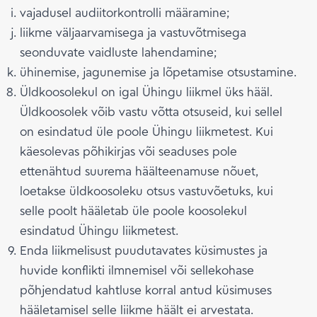
vajadusel audiitorkontrolli määramine;
liikme väljaarvamisega ja vastuvõtmisega
seonduvate vaidluste lahendamine;
ühinemise, jagunemise ja lõpetamise otsustamine.
Üldkoosolekul on igal Ühingu liikmel üks hääl.
Üldkoosolek võib vastu võtta otsuseid, kui sellel
on esindatud üle poole Ühingu liikmetest. Kui
käesolevas põhikirjas või seaduses pole
ettenähtud suurema häälteenamuse nõuet,
loetakse üldkoosoleku otsus vastuvõetuks, kui
selle poolt hääletab üle poole koosolekul
esindatud Ühingu liikmetest.
Enda liikmelisust puudutavates küsimustes ja
huvide konflikti ilmnemisel või sellekohase
põhjendatud kahtluse korral antud küsimuses
hääletamisel selle liikme häält ei arvestata.