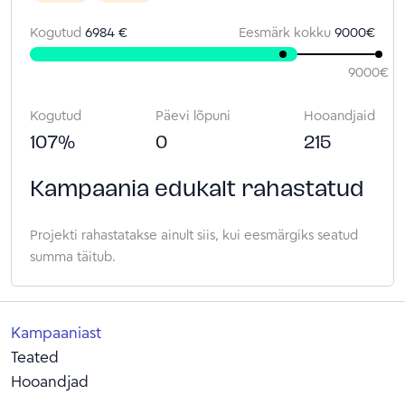
Kogutud
6984 €
Eesmärk kokku
9000
€
9000
€
Kogutud
Päevi lõpuni
Hooandjaid
107
%
0
215
Kampaania edukalt rahastatud
Projekti rahastatakse ainult siis, kui eesmärgiks seatud
summa täitub.
Kampaaniast
Teated
Hooandjad