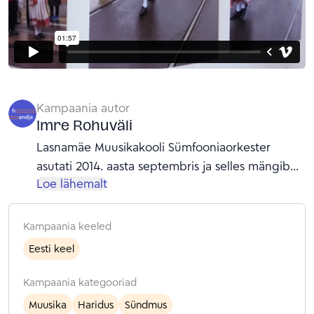
Kampaania autor
Imre Rohuväli
Lasnamäe Muusikakooli Sümfooniaorkester
asutati 2014. aasta septembris ja selles mängib
Loe lähemalt
umbes 40 noort muusikut kooli õpilas- ja
vilistlasperest, lisaks ka mõned muusikakooli
õpetajad. Orkestri esimene dirigent oli Jüri
Kampaania keeled
Schleifman. Hooajal 2017/18 oli orkestri
Eesti keel
dirigendiks Hando Põldmäe ning alates 2018.
aasta sügisest on orkestri dirigendiks Imre
Kampaania kategooriad
Rohuväli. Orkestri peamiseks ülesandeks on
Muusika
Haridus
Sündmus