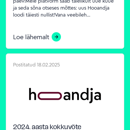
päev!Meie platvorm saab täielikult uue kuue 
ja seda sõna otseses mõttes: uus Hooandja 
loodi täiesti nullist!Vana veebileh...
Loe lähemalt
Postitatud
18.02.2025
2024. aasta kokkuvõte