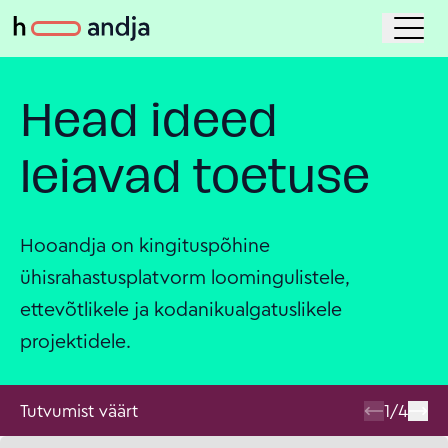
Head ideed
leiavad toetuse
Hooandja on kingituspõhine
ühisrahastusplatvorm loomingulistele,
ettevõtlikele ja kodanikualgatuslikele
projektidele.
Tutvumist väärt
1
/
4