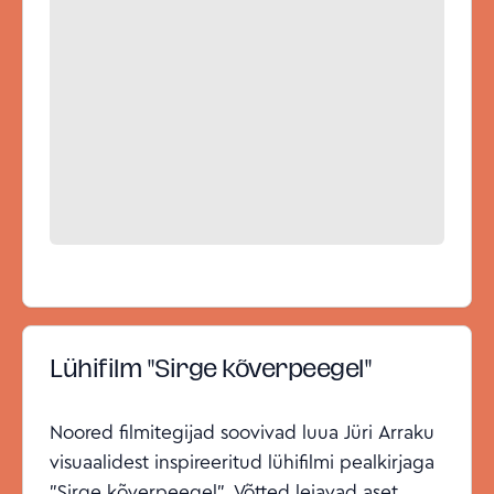
Lühifilm "Sirge kõverpeegel"
Noored filmitegijad soovivad luua Jüri Arraku
visuaalidest inspireeritud lühifilmi pealkirjaga
"Sirge kõverpeegel". Võtted leiavad aset