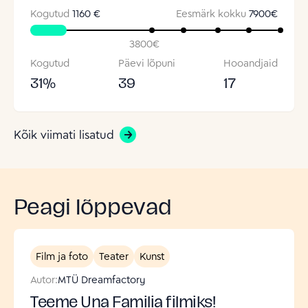
Kogutud
1160 €
Eesmärk kokku
7900
€
3800
€
Kogutud
Päevi lõpuni
Hooandjaid
31
%
39
17
Kõik viimati lisatud
Peagi lõppevad
Film ja foto
Teater
Kunst
Autor:
MTÜ Dreamfactory
Teeme Una Familia filmiks!