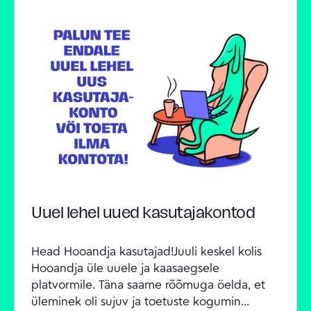
Uuel lehel uued kasutajakontod
Head Hooandja kasutajad!Juuli keskel kolis 
Hooandja üle uuele ja kaasaegsele 
platvormile. Täna saame rõõmuga öelda, et 
üleminek oli sujuv ja toetuste kogumin...