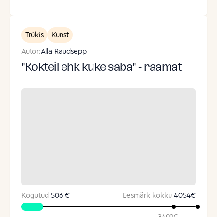
Trükis
Kunst
Autor:
Alla Raudsepp
"Kokteil ehk kuke saba" - raamat
Kogutud
506 €
Eesmärk kokku
4054
€
3499
€