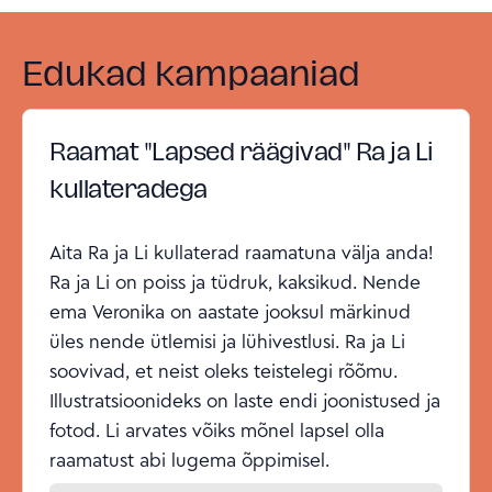
Edukad kampaaniad
Raamat "Lapsed räägivad" Ra ja Li
kullateradega
Aita Ra ja Li kullaterad raamatuna välja anda!
Ra ja Li on poiss ja tüdruk, kaksikud. Nende
ema Veronika on aastate jooksul märkinud
üles nende ütlemisi ja lühivestlusi. Ra ja Li
soovivad, et neist oleks teistelegi rõõmu.
Illustratsioonideks on laste endi joonistused ja
fotod. Li arvates võiks mõnel lapsel olla
raamatust abi lugema õppimisel.