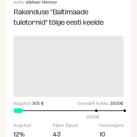
Autor:
Aleksei Nemov
Rakenduse "Baltimaade
tuletornid" tõlge eesti keelde
Kogutud
305 €
Eesmärk kokku
3500
€
2600
€
Kogutud
Päevi lõpuni
Hooandjaid
12
%
43
10