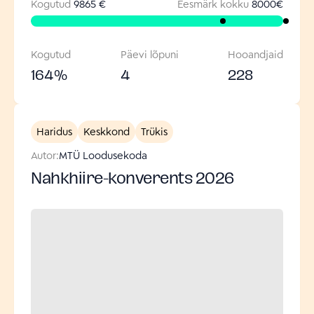
Kogutud
9865 €
Eesmärk kokku
8000
€
Kogutud
Päevi lõpuni
Hooandjaid
164
%
4
228
Haridus
Keskkond
Trükis
Autor:
MTÜ Loodusekoda
Nahkhiire-konverents 2026