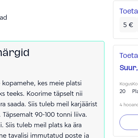
Toeta
ad
5
€
märgid
Toeta
Suur,
 kopamehe, kes meie platsi
Kogus
Ko
20
Pl
ks teeks. Koorime täpselt nii
ra saada. Siis tuleb meil karjäärist
4 hooand
. Täpsemalt 90-100 tonni liiva.
i. Siis tuleb meil plats ka ära
me tavalisi immutatud poste ja