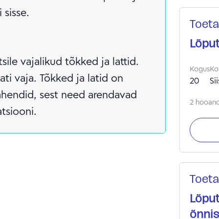
 sisse.
Toeta
Lõput
le vajalikud tõkked ja lattid.
Kogus
Ko
ati vaja. Tõkked ja latid on
20
Si
ahendid, sest need arendavad
2 hooandj
atsiooni.
Toeta
Lõput
õnnis