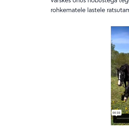
värskes õhus hobustega tege
rohkematele lastele ratsuta