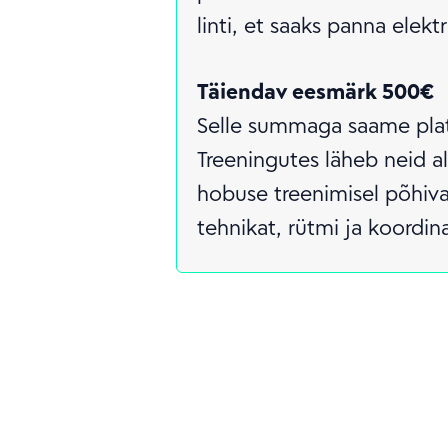
linti, et saaks panna elektri
Täiendav eesmärk 500€
Selle summaga saame platsi
Treeningutes läheb neid al
hobuse treenimisel põhiv
tehnikat, rütmi ja koordin