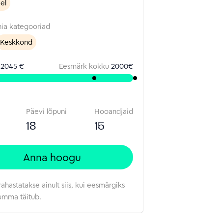
eel
suur kirg, kui saan enda oskusi ja
isi teistele edasi anda.
ia kategooriad
Keskkond
d
2045 €
Eesmärk kokku
2000
€
Päevi lõpuni
Hooandjaid
18
15
Anna hoogu
rahastatakse ainult siis, kui eesmärgiks
umma täitub.