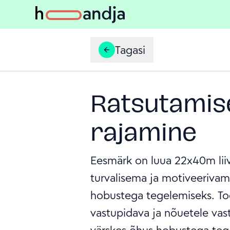
Tagasi
Ratsutamise 
rajamine
Eesmärk on luua 22x40m liiv
turvalisema ja motiveeriva
hobustega tegelemiseks. To
vastupidava ja nõuetele vast