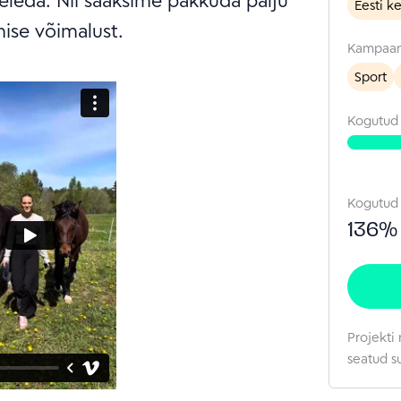
leda. Nii saaksime pakkuda palju
Eesti k
minu 
mise võimalust.
teadm
Kampaan
Sport
Kogutu
Kogutud
136
%
Projekti 
seatud s