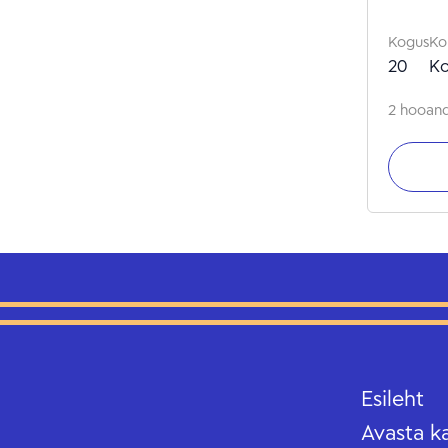
Kogus
Ko
20
Ko
2 hooandj
Esileht
Avasta k