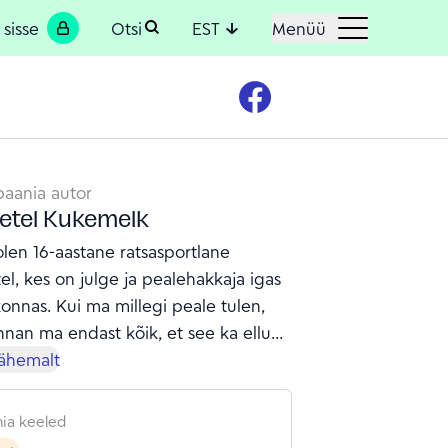
 sisse
Otsi
EST
Menüü
aania autor
etel Kukemelk
olen 16-aastane ratsasportlane
el, kes on julge ja pealehakkaja igas
onnas. Kui ma millegi peale tulen,
annan ma endast kõik, et see ka ellu
. Ratsutamisega olen ma tegelenud
lähemalt
0 aastat. Naudin igat hetke hobuste
is. Olen ka paar aastat andnud
ia keeled
treeninguid hobuhuvilistele. See on