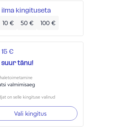
 ilma kingituseta
10
€
50
€
100
€
 15 €
 suur tänu!
haletoimetamine
atsi valmimisaeg
jat on selle kingituse valinud
Vali kingitus