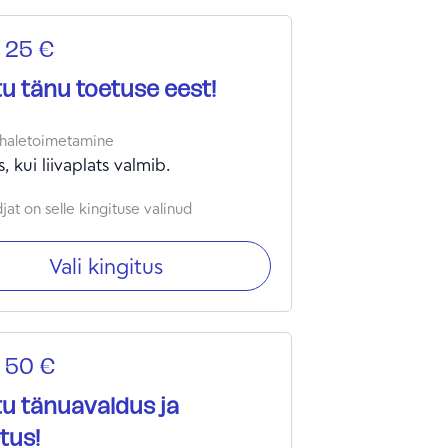
 25 €
u tänu toetuse eest!
haletoimetamine
is, kui liivaplats valmib.
at on selle kingituse valinud
Vali kingitus
 50 €
u tänuavaldus ja
tus!