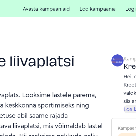
Avasta kampaaniaid
Loo kampaania
Logi
liivaplatsi
Kamp
Kre
Hei, 
Kreet
valdk
aplats. Looksime lastele parema,
siis 
ma keskkonna sportimiseks ning
viia
Loe 
etuse abil saame rajada
pea 1
ava liivaplatsi, mis võimaldab lastel
selts
Kampaan
ratsa