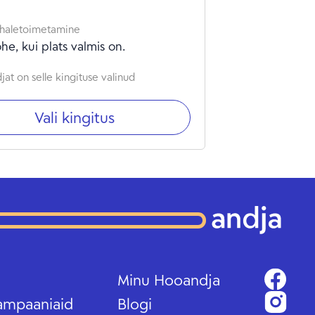
haletoimetamine
he, kui plats valmis on.
at on selle kingituse valinud
Vali kingitus
Minu Hooandja
ampaaniaid
Blogi