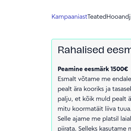
Kampaaniast
Teated
Hooandj
Rahalised ees
Peamine eesmärk 1500€
Esmalt võtame me endale
pealt ära kooriks ja tasase
palju, et kõik muld pealt ä
mitu koormatäit liiva tuua
Selle ajame me platsil laial
piirata. Selleks kasutame 