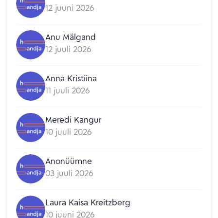
12 juuni 2026
Anu Mälgand
12 juuli 2026
Anna Kristiina
11 juuli 2026
Meredi Kangur
10 juuli 2026
Anonüümne
03 juuli 2026
Laura Kaisa Kreitzberg
10 juuni 2026