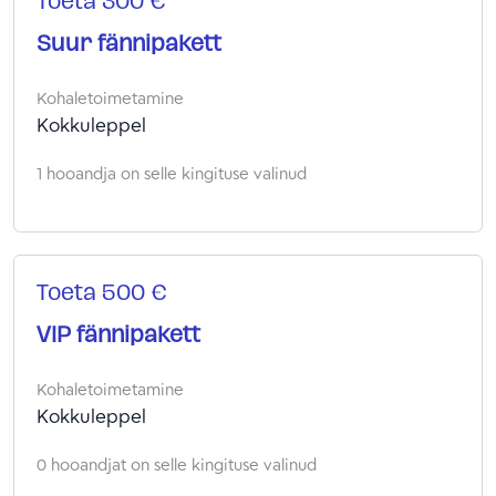
Toeta 300 €
Suur fännipakett
Kohaletoimetamine
Kokkuleppel
1 hooandja on selle kingituse valinud
Toeta 500 €
VIP fännipakett
Kohaletoimetamine
Kokkuleppel
0 hooandjat on selle kingituse valinud