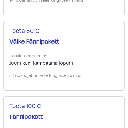
19 hooandjat on selle kingituse valinud
Toeta 50 €
Väike Fännipakett
Kohaletoimetamine
Juuni kuni kampaania lõpuni
3 hooandjat on selle kingituse valinud
Toeta 100 €
Fännipakett