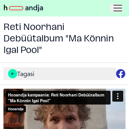
Reti Noorhani
Debüütalbum "Ma Kõnnin
Igal Pool"
Tagasi