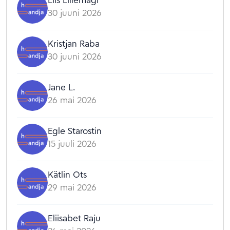
30 juuni 2026
Kristjan Raba
30 juuni 2026
Jane L.
26 mai 2026
Egle Starostin
15 juuli 2026
Kätlin Ots
29 mai 2026
Eliisabet Raju