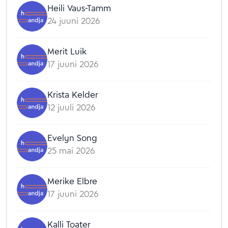
Heili Vaus-Tamm
24 juuni 2026
Merit Luik
17 juuni 2026
Krista Kelder
12 juuli 2026
Evelyn Song
25 mai 2026
Merike Elbre
17 juuni 2026
Kalli Toater