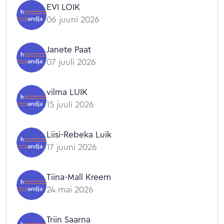
EVI LOIK
06 juuni 2026
Janete Paat
07 juuli 2026
vilma LUIK
15 juuli 2026
Liisi-Rebeka Luik
17 juuni 2026
Tiina-Mall Kreem
24 mai 2026
Triin Saarna