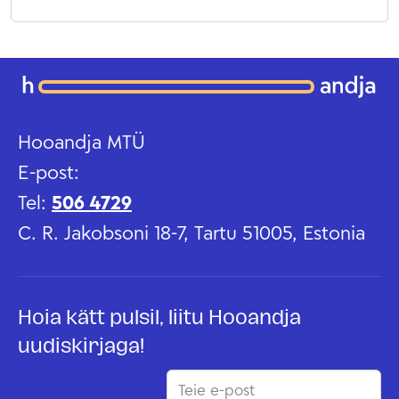
Hooandja MTÜ
E-post:
Tel:
506 4729
C. R. Jakobsoni 18-7, Tartu 51005, Estonia
Hoia kätt pulsil, liitu Hooandja
uudiskirjaga!