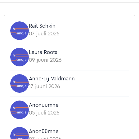
Rait Sohkin
07 juuli 2026
Laura Roots
09 juuni 2026
Anne-Ly Valdmann
17 juuni 2026
Anonüümne
05 juuli 2026
Anonüümne
07 juuni 2026