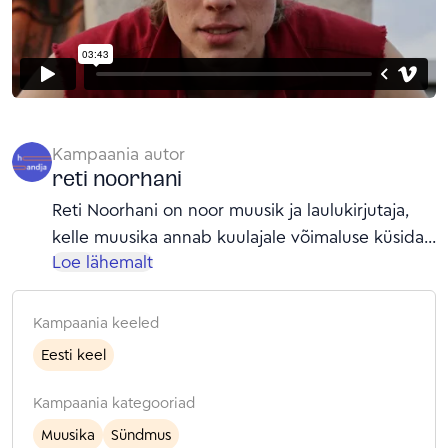
Kampaania autor
reti noorhani
Reti Noorhani on noor muusik ja laulukirjutaja,
kelle muusika annab kuulajale võimaluse küsida
Loe lähemalt
endalt olulisi küsimusi ja leida endast õigeid
vastuseid.
Kampaania keeled
Eesti keel
Kampaania kategooriad
Muusika
Sündmus