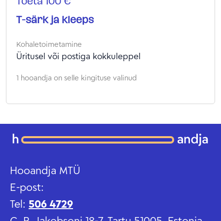
Toeta 100 €
T-särk ja kleeps
Kohaletoimetamine
Üritusel või postiga kokkuleppel
1 hooandja on selle kingituse valinud
Hooandja MTÜ
E-post:
Tel:
506 4729
C. R. Jakobsoni 18-7, Tartu 51005, Estonia