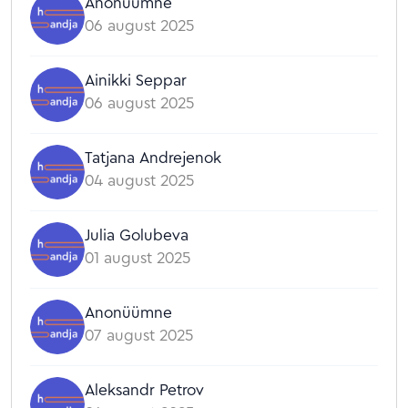
Anonüümne
сделать так, чтобы идеи молодежи Ида-
06 august 2025
Вирумаа были услышаны и замечены. Есть
идея? Напиши нам, мы поможем воплотить
Ainikki Seppar
её в жизнь! 🤝 *НКО - некоммерческая
06 august 2025
организация
Tatjana Andrejenok
04 august 2025
Julia Golubeva
01 august 2025
Anonüümne
07 august 2025
Aleksandr Petrov