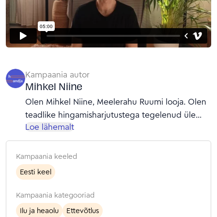
Kampaania autor
Mihkel Niine
Olen Mihkel Niine, Meelerahu Ruumi looja. Olen
teadlike hingamisharjutustega tegelenud üle
Loe lähemalt
kuue aasta. Hingamispraktikateni jõudsin isikliku
vajaduse kaudu, otsides tuge ärevushoogude ja
pideva sisemise pinge tõttu. Kui närvisüsteem on
Kampaania keeled
pidevalt pinges ja keha on päevast päeva
Eesti keel
ellujäämisrežiimil, muutub raskeks peaaegu kõik:
töö, suhted, lapsevanemaks olemine, liikumine ja
Kampaania kategooriad
päriselt puhkamine. Hingamisharjutused olid
Ilu ja heaolu
Ettevõtlus