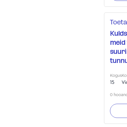
Toeta
Kulds
meid 
suuri
tunnu
Kogus
Ko
15
Vi
0 hooand