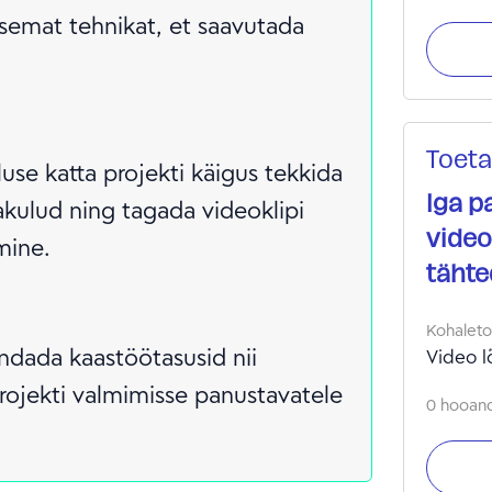
semat tehnikat, et saavutada
Toeta
se katta projekti käigus tekkida
Iga p
kulud ning tagada videoklipi
video
mine.
tähte
Kohalet
ndada kaastöötasusid nii
Video l
 projekti valmimisse panustavatele
0 hooand