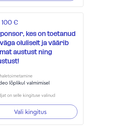
 100 €
ponsor, kes on toetanud
väga oluliselt ja väärib
mat austust ning
stust!
haletoimetamine
deo lõplikul valmimisel
jat on selle kingituse valinud
Vali kingitus