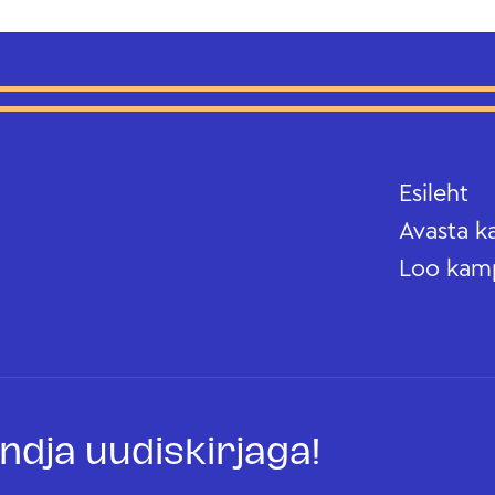
Esileht
Avasta k
Loo kam
oandja uudiskirjaga!