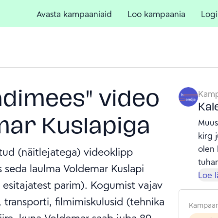
Avasta kampaaniaid
Loo kampaania
Logi
aadimees" video
Kamp
Kal
mar Kuslapiga
Muus
kirg 
olen
itud (näitlejatega) videoklipp
tuha
s seda laulma Voldemar Kuslapi
erine
Loe 
d esitajatest parim). Kogumist vajav
paika
ransporti, filmimiskulusid (tehnika
kuni t
Kampaan
kogum