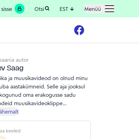
 sisse
Otsi
EST
Menüü
aania autor
ev Saag
ika ja muusikavideod on olnud minu
juba aastakümneid. Selle aja jooksul
 kogunud oma erakogusse sadu
ndeid muusikavideoklippe
vatest ajastutest ja maailma eri
lähemalt
dest – alates haruldastest leidudest
untud klassikuteni. Lisaks
ia keeled
isele olen aastaid hobi korras