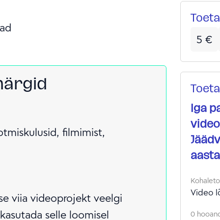
muus
Toeta
ja vi
ad
uuele
5
€
pikaa
visua
soovi
märgid
olema
Toeta
ka uu
Iga p
vide
video 
saat
tmiskulusid, filmimist,
nime 
Jäädv
lehel
aasta
kasu
süda
Kohalet
Video l
e viia videoprojekt veelgi
kasutada selle loomisel
0 hooand