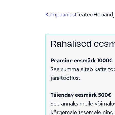
Kampaaniast
Teated
Hooandj
Rahalised ees
Peamine eesmärk 1000€
See summa aitab katta too
järeltöötlust.
Täiendav eesmärk 500€
See annaks meile võimalus
kõrgemale tasemele ning 