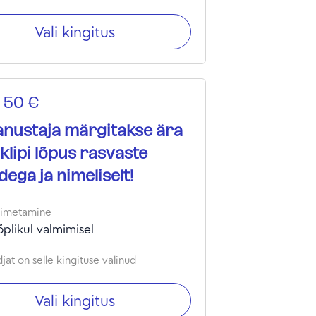
Vali kingitus
 50 €
anustaja märgitakse ära
klipi lõpus rasvaste
dega ja nimeliselt!
oimetamine
õplikul valmimisel
jat on selle kingituse valinud
Vali kingitus