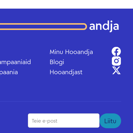
Minu Hooandja
ampaaniaid
Blogi
paania
Hooandjast
Liitu