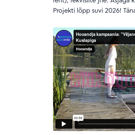
rent), rekvisiite jne. Asjaga
Projekti lõpp suvi 2026! Tän