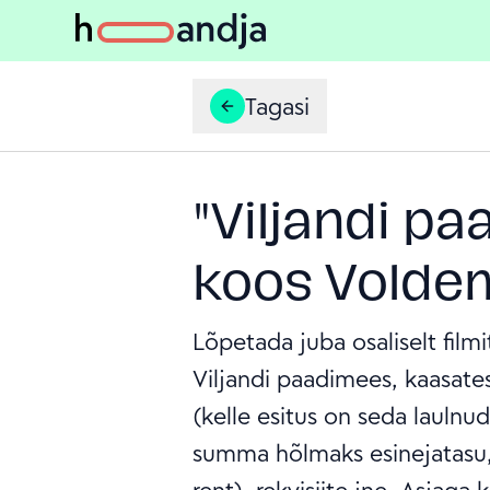
Tagasi
"Viljandi p
koos Volde
Lõpetada juba osaliselt film
Viljandi paadimees, kaasate
(kelle esitus on seda laulnu
summa hõlmaks esinejatasu, t