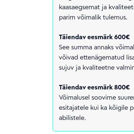
kaasaegsemat ja kvaliteet
parim võimalik tulemus.
Täiendav eesmärk 600€
See summa annaks võimalu
võivad ettenägematud lisa
sujuv ja kvaliteetne valmi
Täiendav eesmärk 800€
Võimalusel soovime suure
esitajatele kui ka kõigile
abilistele.